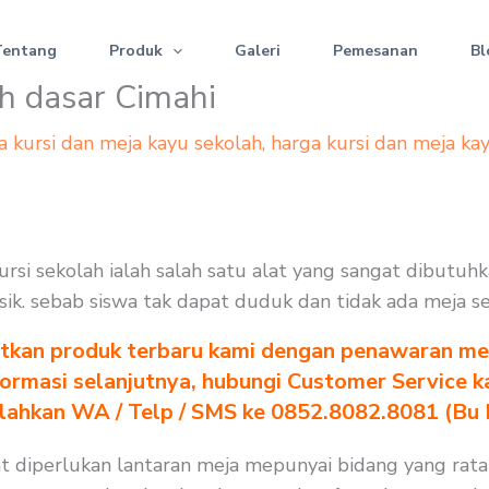
Tentang
Produk
Galeri
Pemesanan
Bl
ah dasar Cimahi
a kursi dan meja kayu sekolah
,
harga kursi dan meja ka
kursi sekolah ialah salah satu alat yang sangat dibutu
erusik. sebab siswa tak dapat duduk dan tidak ada meja 
tkan produk terbaru kami dengan penawaran men
formasi selanjutnya, hubungi Customer Service k
ilahkan WA / Telp / SMS ke 0852.8082.8081 (Bu
gat diperlukan lantaran meja mepunyai bidang yang rat