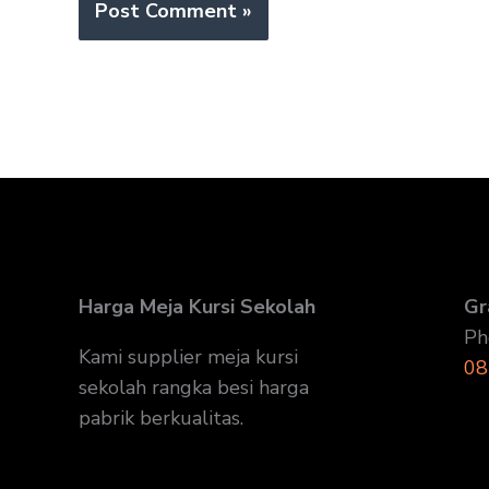
Harga Meja Kursi Sekolah
Gr
Ph
Kami supplier meja kursi
08
sekolah rangka besi harga
pabrik berkualitas.