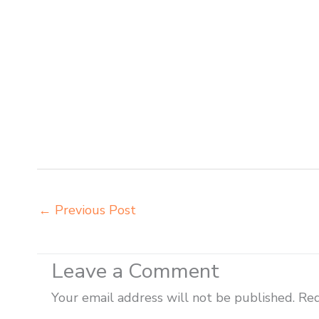
bangku sekolah Tual agen meja belajar Tual alamat penj
kuliah Tual beli meja kursi bangku sekolah Tual beli me
distributor meja kursi anak sekolah tk Tual distributo
belajar Tual grosir meja kursi belajar besi Tual gros
harga bangku sekolah rangka besi Tual harga kursi da
harga meja dan kursi murid sd Tual harga meubelair sek
Tual importir meja kursi bangku sekolah Tual importir 
belajar kuliah sekolah Tual jual meja kursi sekolah bes
←
Previous Post
Leave a Comment
Your email address will not be published.
Req