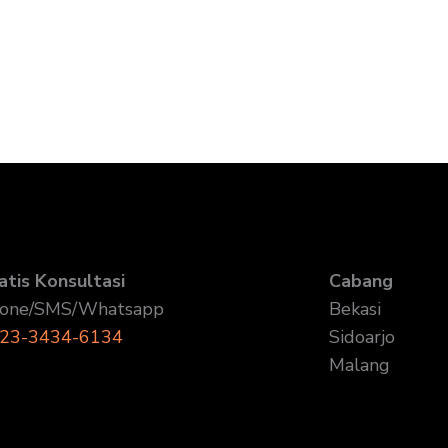
atis Konsultasi
Cabang
one/SMS/Whatsapp
Bekasi
23-3434-6134
Sidoarjo
Malang