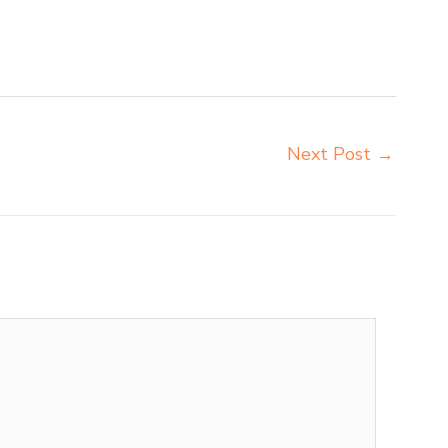
ekolah Depok harga meja kursi bangku sekolah Depok
r siswa sd smp sma Depok harga mebeler perpustakaan
k importir meja kursi bangku sekolah Depok
Next Post
→