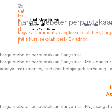
Skip
to
content
harga mebeler perpustaka
Jual Meja Kursi
Sekolah
Beranda
Harga Grosir Pabrik
Leave a Comment
/
bangku sekolah besi
,
harg
meja kursi sekolah besi
/ By
admin
harga mebeler perpustakaan Banyumas
harga mebeler perpustakaan Banyumas : Meja dan kursi
adanya instrumen ini, tindakan belajar jadi terhalang
At
harga mebeler perpustakaan Banyumas : Meja sangat d