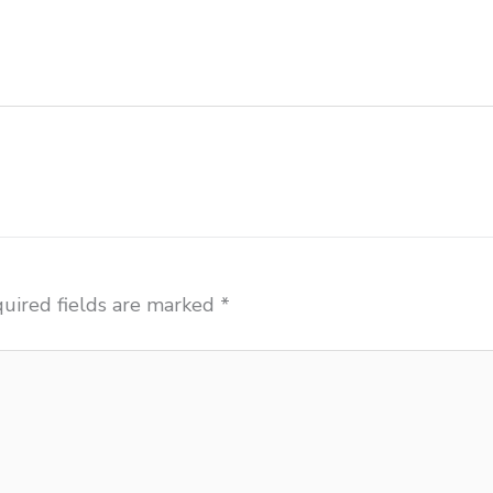
ja kursi sekolah modern Depok grosir meja komputer s
dan meja sekolah dasar Depok harga meja kursi belaja
elair sekolah Depok importir kursi lipat kuliah Depo
uired fields are marked
*