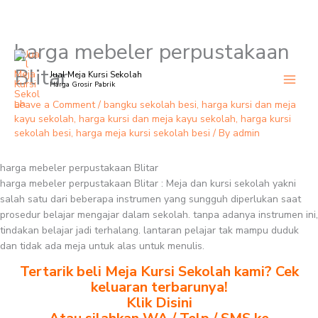
harga mebeler perpustakaan
Skip
to
Blitar
Jual Meja Kursi Sekolah
content
Harga Grosir Pabrik
Leave a Comment
/
bangku sekolah besi
,
harga kursi dan meja
kayu sekolah
,
harga kursi dan meja kayu sekolah
,
harga kursi
sekolah besi
,
harga meja kursi sekolah besi
/ By
admin
harga mebeler perpustakaan Blitar
harga mebeler perpustakaan Blitar : Meja dan kursi sekolah yakni
salah satu dari beberapa instrumen yang sungguh diperlukan saat
prosedur belajar mengajar dalam sekolah. tanpa adanya instrumen ini,
tindakan belajar jadi terhalang. lantaran pelajar tak mampu duduk
dan tidak ada meja untuk alas untuk menulis.
Tertarik beli Meja Kursi Sekolah kami? Cek
keluaran terbarunya!
Klik Disini