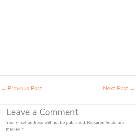
Tanjungpinang grosir kursi lipat kuliah chitose Tanjungpinang grosir
meja kursi informa napolly Tanjungpinang grosir meja kursi ace ikea
futura Tanjungpinang grosir meja kursi aktiv innola sorum duma
Tanjungpinang grosir meja kursi pudac vivente Tanjungpinang grosir
meja kursi integra insperra Tanjungpinang distributor kursi lipat
chitose Tanjungpinang distributor meja kursi informa napolly
Tanjungpinang distributor meja kursi ace ikea futura Tanjungpinang
distributor meja kursi aktiv innola sorum duma Tanjungpinang
distributor meja kursi pudac vivente integra insperra Tanjungpinang
distributor meja kursi integra insperra Tanjungpinang agen kursi lipat
chitose Tanjungpinang
←
Previous Post
Next Post
→
Leave a Comment
Your email address will not be published.
Required fields are
marked
*