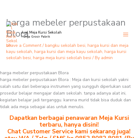
harga mebeler perpustakaan
Skip
to
Blora
Jual Meja Kursi Sekolah
content
Harga Grosir Pabrik
Leave a Comment
/
bangku sekolah besi
,
harga kursi dan meja
kayu sekolah
,
harga kursi dan meja kayu sekolah
,
harga kursi
sekolah besi
,
harga meja kursi sekolah besi
/ By
admin
harga mebeler perpustakaan Blora
harga mebeler perpustakaan Blora : Meja dan kursi sekolah yakni
salah satu dari beberapa instrumen yang sungguh diperlukan saat
prosedur belajar mengajar dalam sekolah. tanpa adanya alat ini,
kegiatan belajar jadi terganggu. karena murid tidak bisa duduk dan
tidak ada meja sebagai alas untuk menulis.
Dapatkan berbagai penawaran Meja Kursi
terbaru, hanya disini!
Chat Customer Service kami sekarang juga!