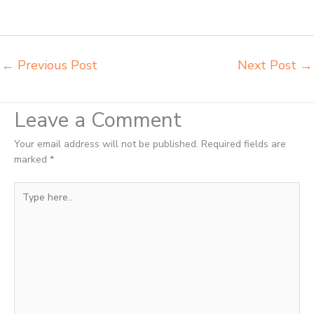
importir meja kursi bangku sekolah Pekanbaru importir meja komputer
sekolah Pekanbaru jual beli bangku sekolah Pekanbaru
←
Previous Post
Next Post
→
Leave a Comment
Your email address will not be published.
Required fields are
marked
*
Type
here..