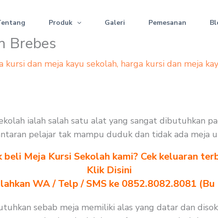
Tentang
Produk
Galeri
Pemesanan
Bl
n Brebes
a kursi dan meja kayu sekolah
,
harga kursi dan meja ka
ekolah ialah salah satu alat yang sangat dibutuhkan p
. lantaran pelajar tak mampu duduk dan tidak ada meja 
k beli Meja Kursi Sekolah kami? Cek keluaran ter
Klik Disini
ilahkan WA / Telp / SMS ke 0852.8082.8081 (Bu
tuhkan sebab meja memiliki alas yang datar dan disok