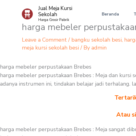
Skip
Jual Meja Kursi
to
Sekolah
Beranda
content
Harga Grosir Pabrik
harga mebeler perpustakaa
Leave a Comment
/
bangku sekolah besi
,
harg
meja kursi sekolah besi
/ By
admin
harga mebeler perpustakaan Brebes
harga mebeler perpustakaan Brebes : Meja dan kursi s
adanya instrumen ini, tindakan belajar jadi terhalang
Tertari
Atau s
harga mebeler perpustakaan Brebes : Meja sangat dibu