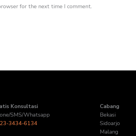
browser for the next time I comment.
atis Konsultasi
Cabang
one/SMS/Whatsapp
Bekasi
23-3434-6134
Sidoarjo
Malang