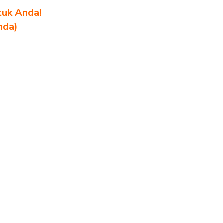
tuk Anda!
nda)