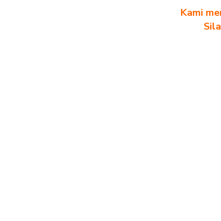
Kami men
Sil