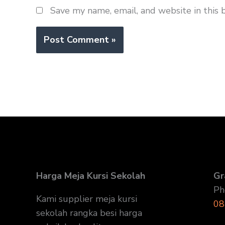
Save my name, email, and website in this 
Harga Meja Kursi Sekolah
Gr
Ph
Kami supplier meja kursi
08
sekolah rangka besi harga