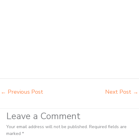
sekolah Pekanbaru grosir meja belajar Pekanbaru grosir meja kursi
belajar besi Pekanbaru grosir meja kursi sekolah modern Pekanbaru
grosir meja komputer sekolah Pekanbaru harga meja kursi bangku
sekolah Pekanbaru harga bangku sekolah rangka besi Pekanbaru
harga kursi dan meja sekolah dasar Pekanbaru harga meja kursi
belajar siswa sd smp sma Pekanbaru harga mebeler perpustakaan
Pekanbaru harga meja dan kursi murid sd Pekanbaru harga meubelair
sekolah Pekanbaru importir kursi lipat kuliah Pekanbaru importir meja
kursi bangku sekolah Pekanbaru importir meja belajar Pekanbaru
importir meja kursi bangku sekolah Pekanbaru importir meja komputer
sekolah Pekanbaru jual beli bangku sekolah Pekanbaru
←
Previous Post
Next Post
→
Leave a Comment
Your email address will not be published.
Required fields are
marked
*