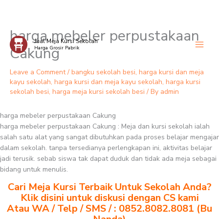
harga mebeler perpustakaan
Skip
Jual Meja Kursi Sekolah
to
Cakung
Harga Grosir Pabrik
content
Leave a Comment
/
bangku sekolah besi
,
harga kursi dan meja
kayu sekolah
,
harga kursi dan meja kayu sekolah
,
harga kursi
sekolah besi
,
harga meja kursi sekolah besi
/ By
admin
harga mebeler perpustakaan Cakung
harga mebeler perpustakaan Cakung : Meja dan kursi sekolah ialah
salah satu alat yang sangat dibutuhkan pada proses belajar mengajar
dalam sekolah. tanpa tersedianya perlengkapan ini, aktivitas belajar
jadi terusik. sebab siswa tak dapat duduk dan tidak ada meja sebagai
bidang untuk menulis.
Cari Meja Kursi Terbaik Untuk Sekolah Anda?
Klik disini untuk diskusi dengan CS kami
Atau WA / Telp / SMS / : 0852.8082.8081 (Bu