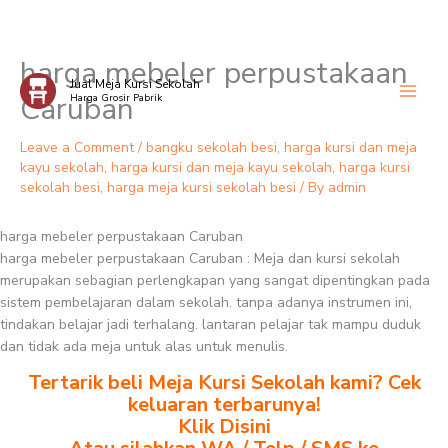
harga mebeler perpustakaan
Skip
Jual Meja Kursi Sekolah
to
Caruban
Harga Grosir Pabrik
content
Leave a Comment
/
bangku sekolah besi
,
harga kursi dan meja
kayu sekolah
,
harga kursi dan meja kayu sekolah
,
harga kursi
sekolah besi
,
harga meja kursi sekolah besi
/ By
admin
harga mebeler perpustakaan Caruban
harga mebeler perpustakaan Caruban : Meja dan kursi sekolah
merupakan sebagian perlengkapan yang sangat dipentingkan pada
sistem pembelajaran dalam sekolah. tanpa adanya instrumen ini,
tindakan belajar jadi terhalang. lantaran pelajar tak mampu duduk
dan tidak ada meja untuk alas untuk menulis.
Tertarik beli Meja Kursi Sekolah kami? Cek
keluaran terbarunya!
Klik Disini