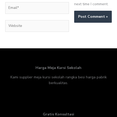
next time I comment.
Email*
Website
Harga Meja Kursi Sekolah
Kami supplier meja kursi sekolah rangka besi harga pabrik
berkualitas.
Gratis Konsultasi