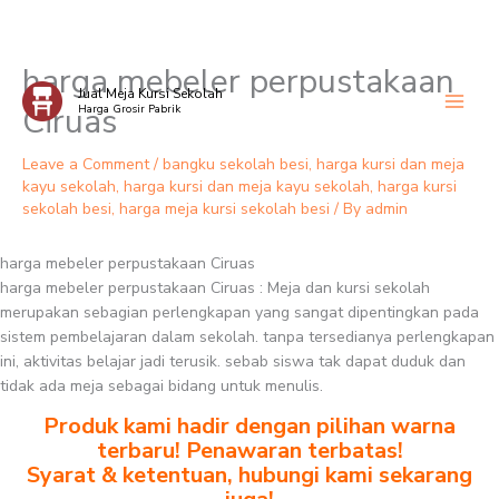
harga mebeler perpustakaan
Skip
Jual Meja Kursi Sekolah
to
Ciruas
Harga Grosir Pabrik
content
Leave a Comment
/
bangku sekolah besi
,
harga kursi dan meja
kayu sekolah
,
harga kursi dan meja kayu sekolah
,
harga kursi
sekolah besi
,
harga meja kursi sekolah besi
/ By
admin
harga mebeler perpustakaan Ciruas
harga mebeler perpustakaan Ciruas : Meja dan kursi sekolah
merupakan sebagian perlengkapan yang sangat dipentingkan pada
sistem pembelajaran dalam sekolah. tanpa tersedianya perlengkapan
ini, aktivitas belajar jadi terusik. sebab siswa tak dapat duduk dan
tidak ada meja sebagai bidang untuk menulis.
Produk kami hadir dengan pilihan warna
terbaru! Penawaran terbatas!
Syarat & ketentuan, hubungi kami sekarang