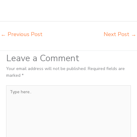
integra insperra Jakarta Timur agen meja kursi bangku sekolah
Jakarta Utara agen meja belajar Jakarta Utara alamat penjual bangku
Jakarta Utara belanja meubelair Jakarta Utara
←
Previous Post
Next Post
→
Leave a Comment
Your email address will not be published.
Required fields are
marked
*
Type
here..