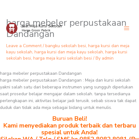
harga mebeler perpustakaan
Skip
Jual Meja Kursi Sekolah
to
Dandangan
Harga Grosir Pabrik
content
Leave a Comment
/
bangku sekolah besi
,
harga kursi dan meja
kayu sekolah
,
harga kursi dan meja kayu sekolah
,
harga kursi
sekolah besi
,
harga meja kursi sekolah besi
/ By
admin
harga mebeler perpustakaan Dandangan
harga mebeler perpustakaan Dandangan : Meja dan kursi sekolah
yakni salah satu dari beberapa instrumen yang sungguh diperlukan
saat prosedur belajar mengajar dalam sekolah. tanpa tersedianya
perlengkapan ini, aktivitas belajar jadi terusik. sebab siswa tak dapat
duduk dan tidak ada meja sebagai bidang untuk menulis.
Buruan Beli!
Kami menyediakan produk terbaik dan terbaru
spesial untuk Anda!