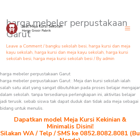
harga mebeler perpustakaan
Skip
Jual Meja Kursi Sekolah
to
Garut
Harga Grosir Pabrik
content
Leave a Comment
/
bangku sekolah besi
,
harga kursi dan meja
kayu sekolah
,
harga kursi dan meja kayu sekolah
,
harga kursi
sekolah besi
,
harga meja kursi sekolah besi
/ By
admin
harga mebeler perpustakaan Garut
harga mebeler perpustakaan Garut : Meja dan kursi sekolah ialah
salah satu alat yang sangat dibutuhkan pada proses belajar mengajar
dalam sekolah. tanpa tersedianya perlengkapan ini, aktivitas belajar
jadi terusik. sebab siswa tak dapat duduk dan tidak ada meja sebagai
bidang untuk menulis.
Dapatkan model Meja Kursi Kekinian &
Minimalis Disini!
Silakan WA / Telp / SMS ke 0852.8082.8081 (Bu