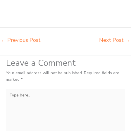
pusat penjualan meja belajar anak Semarang supplier kursi lipat
kuliah Semarang supplier meja kursi sekolah Semarang tempat jual
meja belajar Semarang tempat pembuatan mebel bangku sekolah
Semarang toko jual kursi sekolah Semarang
←
Previous Post
Next Post
→
Leave a Comment
Your email address will not be published.
Required fields are
marked
*
Type
here..