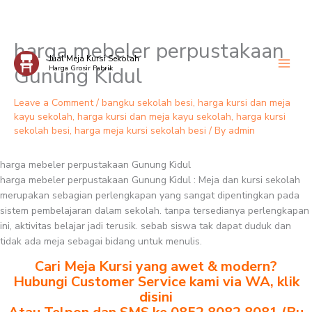
harga mebeler perpustakaan
Skip
Jual Meja Kursi Sekolah
to
Gunung Kidul
Harga Grosir Pabrik
content
Leave a Comment
/
bangku sekolah besi
,
harga kursi dan meja
kayu sekolah
,
harga kursi dan meja kayu sekolah
,
harga kursi
sekolah besi
,
harga meja kursi sekolah besi
/ By
admin
harga mebeler perpustakaan Gunung Kidul
harga mebeler perpustakaan Gunung Kidul : Meja dan kursi sekolah
merupakan sebagian perlengkapan yang sangat dipentingkan pada
sistem pembelajaran dalam sekolah. tanpa tersedianya perlengkapan
ini, aktivitas belajar jadi terusik. sebab siswa tak dapat duduk dan
tidak ada meja sebagai bidang untuk menulis.
Cari Meja Kursi yang awet & modern?
Hubungi Customer Service kami via WA, klik
disini