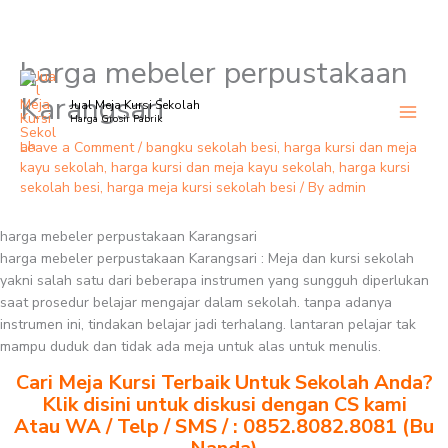
harga mebeler perpustakaan
Skip
to
Karangsari
Jual Meja Kursi Sekolah
content
Harga Grosir Pabrik
Leave a Comment
/
bangku sekolah besi
,
harga kursi dan meja
kayu sekolah
,
harga kursi dan meja kayu sekolah
,
harga kursi
sekolah besi
,
harga meja kursi sekolah besi
/ By
admin
harga mebeler perpustakaan Karangsari
harga mebeler perpustakaan Karangsari : Meja dan kursi sekolah
yakni salah satu dari beberapa instrumen yang sungguh diperlukan
saat prosedur belajar mengajar dalam sekolah. tanpa adanya
instrumen ini, tindakan belajar jadi terhalang. lantaran pelajar tak
mampu duduk dan tidak ada meja untuk alas untuk menulis.
Cari Meja Kursi Terbaik Untuk Sekolah Anda?
Klik disini untuk diskusi dengan CS kami
Atau WA / Telp / SMS / : 0852.8082.8081 (Bu