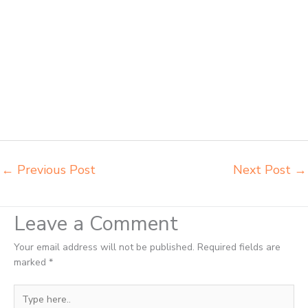
Tasikmalaya agen meja kursi ace ikea futura Tasikmalaya agen meja
kursi aktiv innola sorum duma Tasikmalaya agen meja kursi pudac
vivente integra insperra Tasikmalaya agen meja kursi bangku sekolah
Banjar agen meja belajar Banjar alamat penjual bangku Banjar
belanja meubelair Banjar beli kursi belajar kuliah Banjar beli kursi
kuliah Banjar beli kursi lipat kuliah Banjar beli meja kursi bangku
sekolah Banjar beli meja belajar besi mana Banjar distributor kursi
setenlis meja kursi kuliah Banjar distributor meja belajar Banjar
distributor meja kursi anak sekolah tk Banjar
←
Previous Post
Next Post
→
Leave a Comment
Your email address will not be published.
Required fields are
marked
*
Type
here..