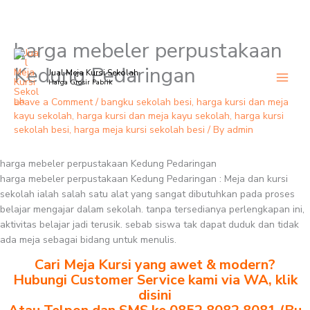
harga mebeler perpustakaan
Skip
to
Kedung Pedaringan
Jual Meja Kursi Sekolah
content
Harga Grosir Pabrik
Leave a Comment
/
bangku sekolah besi
,
harga kursi dan meja
kayu sekolah
,
harga kursi dan meja kayu sekolah
,
harga kursi
sekolah besi
,
harga meja kursi sekolah besi
/ By
admin
harga mebeler perpustakaan Kedung Pedaringan
harga mebeler perpustakaan Kedung Pedaringan : Meja dan kursi
sekolah ialah salah satu alat yang sangat dibutuhkan pada proses
belajar mengajar dalam sekolah. tanpa tersedianya perlengkapan ini,
aktivitas belajar jadi terusik. sebab siswa tak dapat duduk dan tidak
ada meja sebagai bidang untuk menulis.
Cari Meja Kursi yang awet & modern?
Hubungi Customer Service kami via WA, klik
disini