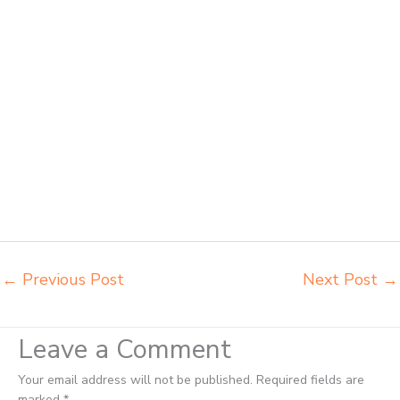
penjual bangku Jakarta Pusat belanja meubelair Jakarta Pusat beli
kursi belajar kuliah Jakarta Pusat beli kursi kuliah Jakarta Pusat beli
kursi lipat kuliah Jakarta Pusat beli meja kursi bangku sekolah Jakarta
Pusat beli meja belajar besi mana Jakarta Pusat distributor kursi
setenlis meja kursi kuliah Jakarta Pusat distributor meja belajar
Jakarta Pusat distributor meja kursi anak sekolah tk Jakarta Pusat
distributor meja siswa rangka besi Jakarta Pusat distributor meja
komputer sekolah Jakarta Pusat grosir kursi sekolah Jakarta Pusat
grosir meja belajar Jakarta Pusat grosir meja kursi belajar besi Jakarta
Pusat grosir meja kursi sekolah modern Jakarta Pusat grosir meja
komputer sekolah Jakarta Pusat harga meja kursi bangku sekolah
Jakarta Pusat
←
Previous Post
Next Post
→
Leave a Comment
Your email address will not be published.
Required fields are
marked
*