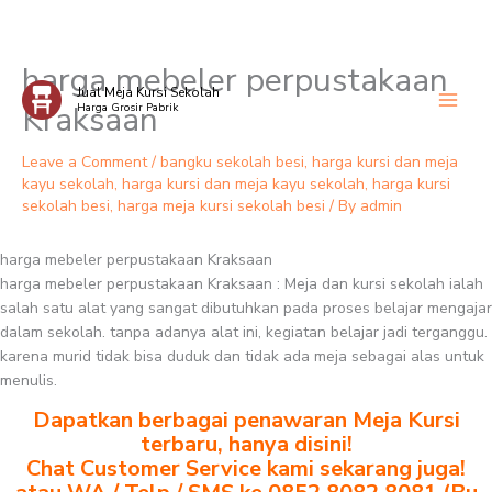
harga mebeler perpustakaan
Skip
Jual Meja Kursi Sekolah
to
Kraksaan
Harga Grosir Pabrik
content
Leave a Comment
/
bangku sekolah besi
,
harga kursi dan meja
kayu sekolah
,
harga kursi dan meja kayu sekolah
,
harga kursi
sekolah besi
,
harga meja kursi sekolah besi
/ By
admin
harga mebeler perpustakaan Kraksaan
harga mebeler perpustakaan Kraksaan : Meja dan kursi sekolah ialah
salah satu alat yang sangat dibutuhkan pada proses belajar mengajar
dalam sekolah. tanpa adanya alat ini, kegiatan belajar jadi terganggu.
karena murid tidak bisa duduk dan tidak ada meja sebagai alas untuk
menulis.
Dapatkan berbagai penawaran Meja Kursi
terbaru, hanya disini!
Chat Customer Service kami sekarang juga!