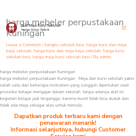
harga mebeler perpustakaan
Skip
Jual Meja Kursi Sekolah
to
Kuningan
Harga Grosir Pabrik
content
Leave a Comment
/
bangku sekolah besi
,
harga kursi dan meja
kayu sekolah
,
harga kursi dan meja kayu sekolah
,
harga kursi
sekolah besi
,
harga meja kursi sekolah besi
/ By
admin
harga mebeler perpustakaan Kuningan
harga mebeler perpustakaan Kuningan : Meja dan kursi sekolah yakni
salah satu dari beberapa instrumen yang sungguh diperlukan saat
prosedur belajar mengajar dalam sekolah. tanpa adanya alat ini,
kegiatan belajar jadi terganggu. karena murid tidak bisa duduk dan
tidak ada meja sebagai alas untuk menulis.
Dapatkan produk terbaru kami dengan
penawaran menarik!
Informasi selanjutnya, hubungi Customer