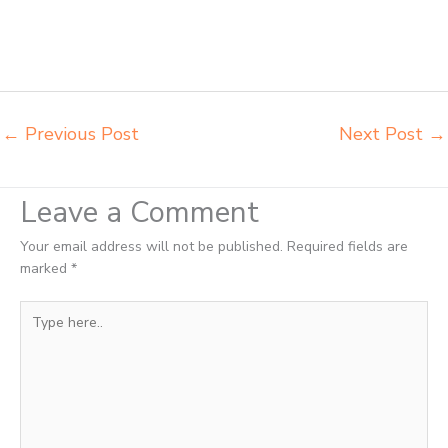
innola sorum duma Jakarta Timur agen meja kursi pudac vivente
integra insperra Jakarta Timur agen meja kursi bangku sekolah
Jakarta Utara agen meja belajar Jakarta Utara alamat penjual bangku
Jakarta Utara belanja meubelair Jakarta Utara
←
Previous Post
Next Post
→
Leave a Comment
Your email address will not be published.
Required fields are
marked
*
Type
here..