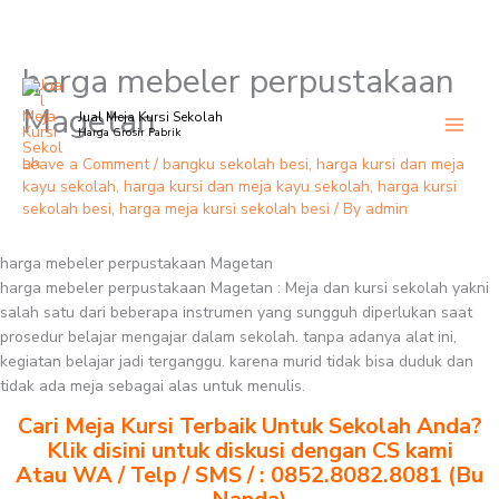
harga mebeler perpustakaan
Skip
to
Magetan
Jual Meja Kursi Sekolah
content
Harga Grosir Pabrik
Leave a Comment
/
bangku sekolah besi
,
harga kursi dan meja
kayu sekolah
,
harga kursi dan meja kayu sekolah
,
harga kursi
sekolah besi
,
harga meja kursi sekolah besi
/ By
admin
harga mebeler perpustakaan Magetan
harga mebeler perpustakaan Magetan : Meja dan kursi sekolah yakni
salah satu dari beberapa instrumen yang sungguh diperlukan saat
prosedur belajar mengajar dalam sekolah. tanpa adanya alat ini,
kegiatan belajar jadi terganggu. karena murid tidak bisa duduk dan
tidak ada meja sebagai alas untuk menulis.
Cari Meja Kursi Terbaik Untuk Sekolah Anda?
Klik disini untuk diskusi dengan CS kami
Atau WA / Telp / SMS / : 0852.8082.8081 (Bu