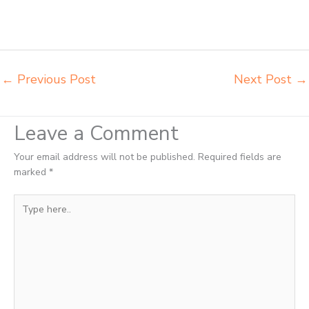
Sukabumi toko jual kursi sekolah Sukabumi toko kursi lipat kuliah
Sukabumi toko meja kursi bangku sekolah Sukabumi toko mebel meja
belajar Sukabumi grosir kursi lipat kuliah chitose Sukabumi
←
Previous Post
Next Post
→
Leave a Comment
Your email address will not be published.
Required fields are
marked
*
Type
here..