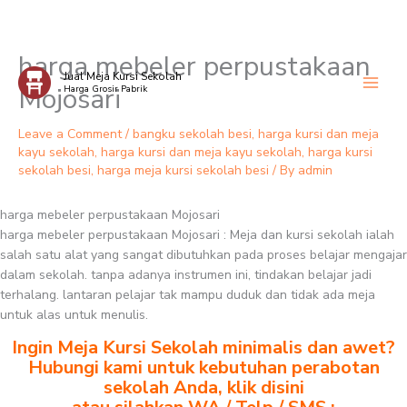
harga mebeler perpustakaan
Skip
Jual Meja Kursi Sekolah
to
Mojosari
Harga Grosir Pabrik
content
Leave a Comment
/
bangku sekolah besi
,
harga kursi dan meja
kayu sekolah
,
harga kursi dan meja kayu sekolah
,
harga kursi
sekolah besi
,
harga meja kursi sekolah besi
/ By
admin
harga mebeler perpustakaan Mojosari
harga mebeler perpustakaan Mojosari : Meja dan kursi sekolah ialah
salah satu alat yang sangat dibutuhkan pada proses belajar mengajar
dalam sekolah. tanpa adanya instrumen ini, tindakan belajar jadi
terhalang. lantaran pelajar tak mampu duduk dan tidak ada meja
untuk alas untuk menulis.
Ingin Meja Kursi Sekolah minimalis dan awet?
Hubungi kami untuk kebutuhan perabotan
sekolah Anda, klik disini