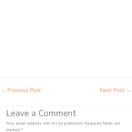
innola sorum duma Jayapura grosir meja kursi pudac vivente Jayapura
grosir meja kursi integra insperra Jayapura distributor kursi lipat
chitose Jayapura distributor meja kursi informa napolly Jayapura
distributor meja kursi ace ikea futura Jayapura distributor meja kursi
aktiv innola sorum duma Jayapura distributor meja kursi pudac vivente
integra insperra Jayapura distributor meja kursi integra insperra
Jayapura agen kursi lipat chitose Jayapura agen meja kursi informa
napolly Jayapura agen meja kursi ace ikea futura Jayapura agen meja
kursi aktiv innola sorum duma Jayapura agen meja kursi pudac vivente
integra insperra Jayapura agen meja kursi bangku sekolah Dumai
agen meja belajar Dumai alamat penjual bangku Dumai belanja
meubelair Dumai
←
Previous Post
Next Post
→
Leave a Comment
Your email address will not be published.
Required fields are
marked
*