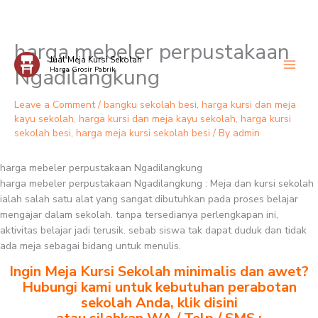
harga mebeler perpustakaan
Skip
Jual Meja Kursi Sekolah
to
Ngadilangkung
Harga Grosir Pabrik
content
Leave a Comment
/
bangku sekolah besi
,
harga kursi dan meja
kayu sekolah
,
harga kursi dan meja kayu sekolah
,
harga kursi
sekolah besi
,
harga meja kursi sekolah besi
/ By
admin
harga mebeler perpustakaan Ngadilangkung
harga mebeler perpustakaan Ngadilangkung : Meja dan kursi sekolah
ialah salah satu alat yang sangat dibutuhkan pada proses belajar
mengajar dalam sekolah. tanpa tersedianya perlengkapan ini,
aktivitas belajar jadi terusik. sebab siswa tak dapat duduk dan tidak
ada meja sebagai bidang untuk menulis.
Ingin Meja Kursi Sekolah minimalis dan awet?
Hubungi kami untuk kebutuhan perabotan
sekolah Anda, klik disini