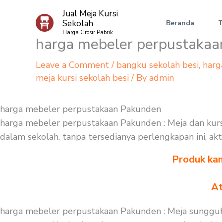
Skip
Jual Meja Kursi
to
Sekolah
Beranda
content
Harga Grosir Pabrik
harga mebeler perpustaka
Leave a Comment
/
bangku sekolah besi
,
harg
meja kursi sekolah besi
/ By
admin
harga mebeler perpustakaan Pakunden
harga mebeler perpustakaan Pakunden : Meja dan kursi
dalam sekolah. tanpa tersedianya perlengkapan ini, akt
Produk kam
At
harga mebeler perpustakaan Pakunden : Meja sungguh