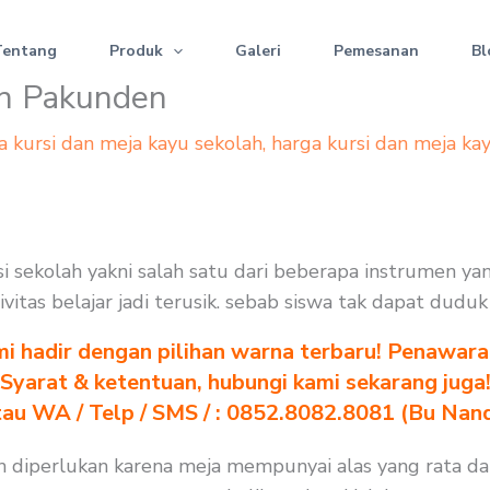
Tentang
Produk
Galeri
Pemesanan
Bl
an Pakunden
a kursi dan meja kayu sekolah
,
harga kursi dan meja ka
 sekolah yakni salah satu dari beberapa instrumen ya
ivitas belajar jadi terusik. sebab siswa tak dapat dud
i hadir dengan pilihan warna terbaru! Penawara
Syarat & ketentuan, hubungi kami sekarang juga
au WA / Telp / SMS / : 0852.8082.8081 (Bu Nan
 diperlukan karena meja mempunyai alas yang rata da