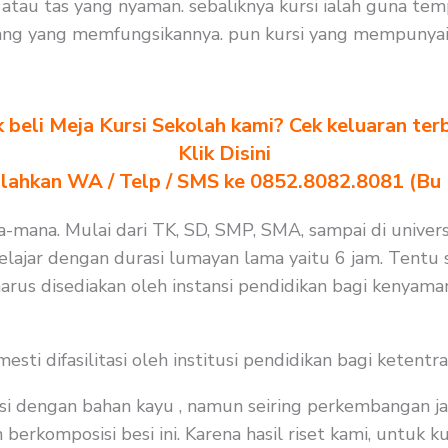
tau tas yang nyaman. sebaliknya kursi ialah guna te
ang yang memfungsikannya. pun kursi yang mempunyai 
k beli Meja Kursi Sekolah kami? Cek keluaran ter
Klik Disini
ilahkan WA / Telp / SMS ke 0852.8082.8081 (Bu
na-mana. Mulai dari TK, SD, SMP, SMA, sampai di univers
lajar dengan durasi lumayan lama yaitu 6 jam. Tentu 
arus disediakan oleh instansi pendidikan bagi kenyama
i difasilitasi oleh institusi pendidikan bagi ketentra
i dengan bahan kayu , namun seiring perkembangan ja
rkomposisi besi ini. Karena hasil riset kami, untuk k