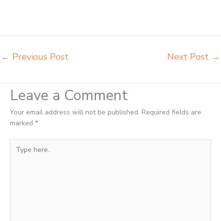
Sukabumi toko jual kursi sekolah Sukabumi toko kursi lipat kuliah
Sukabumi toko meja kursi bangku sekolah Sukabumi toko mebel meja
belajar Sukabumi grosir kursi lipat kuliah chitose Sukabumi
←
Previous Post
Next Post
→
Leave a Comment
Your email address will not be published.
Required fields are
marked
*
Type
here..