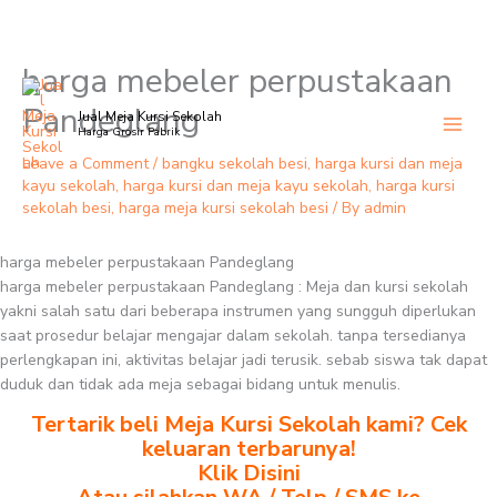
harga mebeler perpustakaan
Skip
to
Pandeglang
Jual Meja Kursi Sekolah
content
Harga Grosir Pabrik
Leave a Comment
/
bangku sekolah besi
,
harga kursi dan meja
kayu sekolah
,
harga kursi dan meja kayu sekolah
,
harga kursi
sekolah besi
,
harga meja kursi sekolah besi
/ By
admin
harga mebeler perpustakaan Pandeglang
harga mebeler perpustakaan Pandeglang : Meja dan kursi sekolah
yakni salah satu dari beberapa instrumen yang sungguh diperlukan
saat prosedur belajar mengajar dalam sekolah. tanpa tersedianya
perlengkapan ini, aktivitas belajar jadi terusik. sebab siswa tak dapat
duduk dan tidak ada meja sebagai bidang untuk menulis.
Tertarik beli Meja Kursi Sekolah kami? Cek
keluaran terbarunya!
Klik Disini