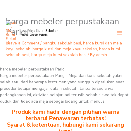
harga mebeler perpustakaan
Skip
to
Parigi
Jual Meja Kursi Sekolah
content
Harga Grosir Pabrik
Leave a Comment
/
bangku sekolah besi
,
harga kursi dan meja
kayu sekolah
,
harga kursi dan meja kayu sekolah
,
harga kursi
sekolah besi
,
harga meja kursi sekolah besi
/ By
admin
harga mebeler perpustakaan Parigi
harga mebeler perpustakaan Parigi : Meja dan kursi sekolah yakni
salah satu dari beberapa instrumen yang sungguh diperlukan saat
prosedur belajar mengajar dalam sekolah. tanpa tersedianya
perlengkapan ini, aktivitas belajar jadi terusik. sebab siswa tak dapat
duduk dan tidak ada meja sebagai bidang untuk menulis.
Produk kami hadir dengan pilihan warna
terbaru! Penawaran terbatas!
Syarat & ketentuan, hubungi kami sekarang