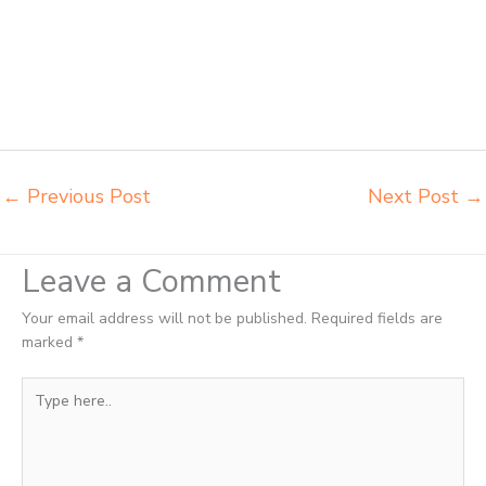
pudac vivente Padang grosir meja kursi integra insperra Padang
distributor kursi lipat chitose Padang distributor meja kursi informa
napolly Padang distributor meja kursi ace ikea futura Padang
distributor meja kursi aktiv innola sorum duma Padang distributor meja
kursi pudac vivente integra insperra Padang distributor meja kursi
integra insperra Padang agen kursi lipat chitose Padang
←
Previous Post
Next Post
→
Leave a Comment
Your email address will not be published.
Required fields are
marked
*
Type
here..