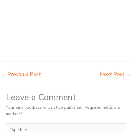
Madiun beli kursi belajar kuliah Madiun beli kursi kuliah Madiun beli
kursi lipat kuliah Madiun beli meja kursi bangku sekolah Madiun beli
meja belajar besi mana Madiun distributor kursi setenlis meja kursi
kuliah Madiun distributor meja belajar Madiun distributor meja kursi
anak sekolah tk Madiun distributor meja siswa rangka besi Madiun
distributor meja komputer sekolah Madiun grosir kursi sekolah Madiun
grosir meja belajar Madiun grosir meja kursi belajar besi Madiun grosir
meja kursi sekolah modern Madiun grosir meja komputer sekolah
Madiun harga meja kursi bangku sekolah Madiun
←
Previous Post
Next Post
→
Leave a Comment
Your email address will not be published.
Required fields are
marked
*
Type