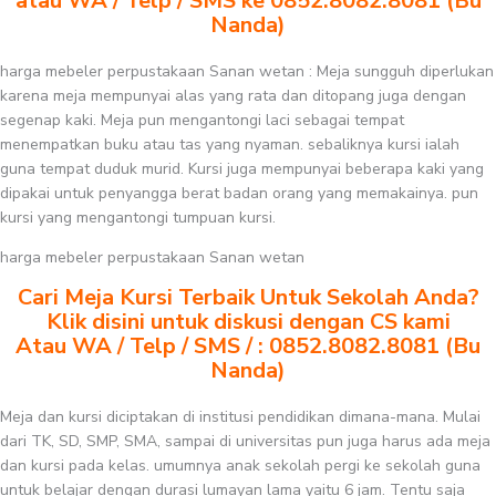
atau WA / Telp / SMS ke 0852.8082.8081 (Bu
Nanda)
harga mebeler perpustakaan Sanan wetan : Meja sungguh diperlukan
karena meja mempunyai alas yang rata dan ditopang juga dengan
segenap kaki. Meja pun mengantongi laci sebagai tempat
menempatkan buku atau tas yang nyaman. sebaliknya kursi ialah
guna tempat duduk murid. Kursi juga mempunyai beberapa kaki yang
dipakai untuk penyangga berat badan orang yang memakainya. pun
kursi yang mengantongi tumpuan kursi.
harga mebeler perpustakaan Sanan wetan
Cari Meja Kursi Terbaik Untuk Sekolah Anda?
Klik disini untuk diskusi dengan CS kami
Atau WA / Telp / SMS / : 0852.8082.8081 (Bu
Nanda)
Meja dan kursi diciptakan di institusi pendidikan dimana-mana. Mulai
dari TK, SD, SMP, SMA, sampai di universitas pun juga harus ada meja
dan kursi pada kelas. umumnya anak sekolah pergi ke sekolah guna
untuk belajar dengan durasi lumayan lama yaitu 6 jam. Tentu saja