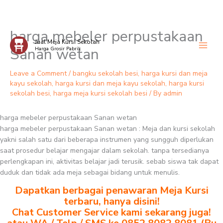
harga mebeler perpustakaan
Skip
Jual Meja Kursi Sekolah
to
Sanan wetan
Harga Grosir Pabrik
content
Leave a Comment
/
bangku sekolah besi
,
harga kursi dan meja
kayu sekolah
,
harga kursi dan meja kayu sekolah
,
harga kursi
sekolah besi
,
harga meja kursi sekolah besi
/ By
admin
harga mebeler perpustakaan Sanan wetan
harga mebeler perpustakaan Sanan wetan : Meja dan kursi sekolah
yakni salah satu dari beberapa instrumen yang sungguh diperlukan
saat prosedur belajar mengajar dalam sekolah. tanpa tersedianya
perlengkapan ini, aktivitas belajar jadi terusik. sebab siswa tak dapat
duduk dan tidak ada meja sebagai bidang untuk menulis.
Dapatkan berbagai penawaran Meja Kursi
terbaru, hanya disini!
Chat Customer Service kami sekarang juga!