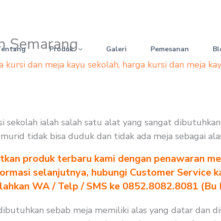
an Semarang
Tentang
Produk
Galeri
Pemesanan
Bl
a kursi dan meja kayu sekolah
,
harga kursi dan meja ka
 sekolah ialah salah satu alat yang sangat dibutuhkan
na murid tidak bisa duduk dan tidak ada meja sebagai al
tkan produk terbaru kami dengan penawaran men
formasi selanjutnya, hubungi Customer Service k
ilahkan WA / Telp / SMS ke 0852.8082.8081 (Bu
ibutuhkan sebab meja memiliki alas yang datar dan di