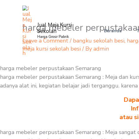
Skip
to
content
harga mebeler perpustaka
Jual Meja Kursi
Sekolah
Beranda
Harga Grosir Pabrik
Leave a Comment
/
bangku sekolah besi
,
harg
meja kursi sekolah besi
/ By
admin
harga mebeler perpustakaan Semarang
harga mebeler perpustakaan Semarang : Meja dan kursi
adanya alat ini, kegiatan belajar jadi terganggu. kare
Dapa
In
atau s
harga mebeler perpustakaan Semarang : Meja sangat d