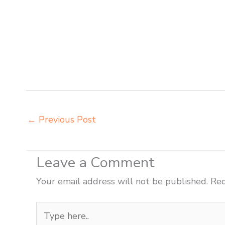
agen meja kursi ace ikea futura Palembang agen meja
meja kursi bangku sekolah Prabumulih agen meja belaj
Prabumulih beli kursi kuliah Prabumulih beli kursi li
distributor kursi setenlis meja kursi kuliah Prabumuli
siswa rangka besi Prabumulih distributor meja komput
belajar besi Prabumulih grosir meja kursi sekolah m
←
Previous Post
Leave a Comment
Your email address will not be published.
Req
Type
here..