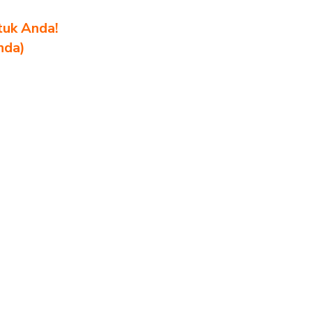
tuk Anda!
nda)