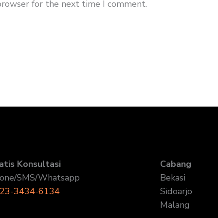
browser for the next time I comment.
atis Konsultasi
Cabang
one/SMS/Whatsapp
Bekasi
23-3434-6134
Sidoarjo
Malang