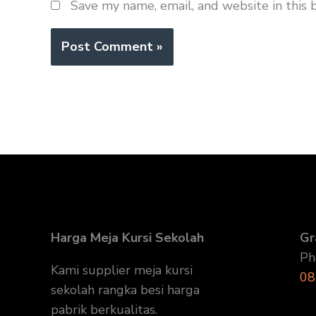
Save my name, email, and website in this 
Harga Meja Kursi Sekolah
Gr
Ph
Kami supplier meja kursi
08
sekolah rangka besi harga
pabrik berkualitas.