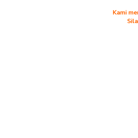
Kami men
Sil