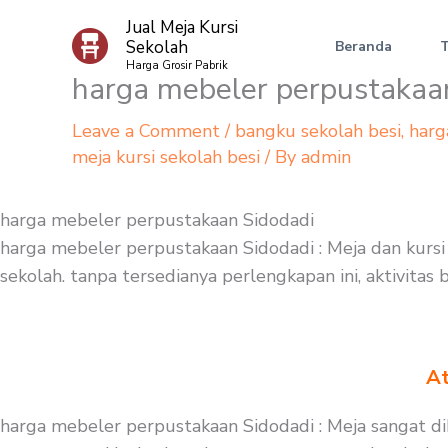
Skip
Jual Meja Kursi
to
Sekolah
Beranda
content
Harga Grosir Pabrik
harga mebeler perpustakaa
Leave a Comment
/
bangku sekolah besi
,
harg
meja kursi sekolah besi
/ By
admin
harga mebeler perpustakaan Sidodadi
harga mebeler perpustakaan Sidodadi : Meja dan kurs
sekolah. tanpa tersedianya perlengkapan ini, aktivitas
At
harga mebeler perpustakaan Sidodadi : Meja sangat d