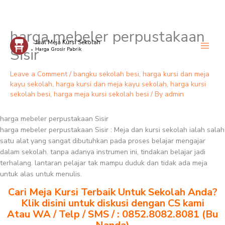
harga mebeler perpustakaan
Skip
Jual Meja Kursi Sekolah
to
Sisir
Harga Grosir Pabrik
content
Leave a Comment
/
bangku sekolah besi
,
harga kursi dan meja
kayu sekolah
,
harga kursi dan meja kayu sekolah
,
harga kursi
sekolah besi
,
harga meja kursi sekolah besi
/ By
admin
harga mebeler perpustakaan Sisir
harga mebeler perpustakaan Sisir : Meja dan kursi sekolah ialah salah
satu alat yang sangat dibutuhkan pada proses belajar mengajar
dalam sekolah. tanpa adanya instrumen ini, tindakan belajar jadi
terhalang. lantaran pelajar tak mampu duduk dan tidak ada meja
untuk alas untuk menulis.
Cari Meja Kursi Terbaik Untuk Sekolah Anda?
Klik disini untuk diskusi dengan CS kami
Atau WA / Telp / SMS / : 0852.8082.8081 (Bu