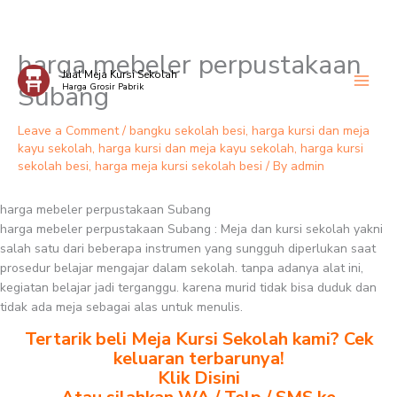
harga mebeler perpustakaan
Skip
Jual Meja Kursi Sekolah
to
Subang
Harga Grosir Pabrik
content
Leave a Comment
/
bangku sekolah besi
,
harga kursi dan meja
kayu sekolah
,
harga kursi dan meja kayu sekolah
,
harga kursi
sekolah besi
,
harga meja kursi sekolah besi
/ By
admin
harga mebeler perpustakaan Subang
harga mebeler perpustakaan Subang : Meja dan kursi sekolah yakni
salah satu dari beberapa instrumen yang sungguh diperlukan saat
prosedur belajar mengajar dalam sekolah. tanpa adanya alat ini,
kegiatan belajar jadi terganggu. karena murid tidak bisa duduk dan
tidak ada meja sebagai alas untuk menulis.
Tertarik beli Meja Kursi Sekolah kami? Cek
keluaran terbarunya!
Klik Disini