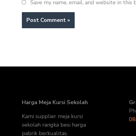
Save my name, email, and website in this 
Harga Meja Kursi Sekolah
Gr
Ph
Kami supplier meja kursi
08
sekolah rangka besi harga
pabrik berkualitas.