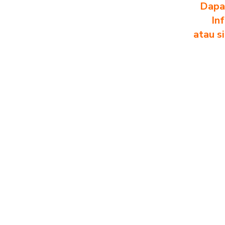
Dapa
In
atau s