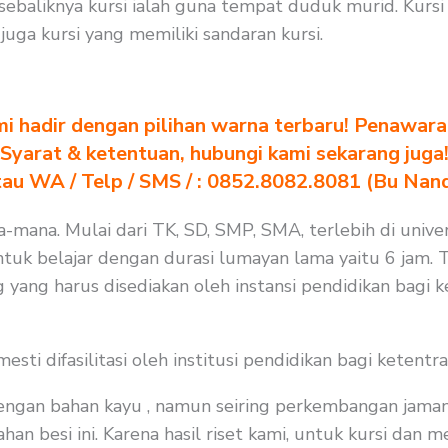
ebaliknya kursi ialah guna tempat duduk murid. Kursi
ga kursi yang memiliki sandaran kursi.
i hadir dengan pilihan warna terbaru! Penawara
Syarat & ketentuan, hubungi kami sekarang juga
au WA / Telp / SMS / : 0852.8082.8081 (Bu Nan
na-mana. Mulai dari TK, SD, SMP, SMA, terlebih di unive
tuk belajar dengan durasi lumayan lama yaitu 6 jam. T
 yang harus disediakan oleh instansi pendidikan bagi 
i difasilitasi oleh institusi pendidikan bagi ketentra
 dengan bahan kayu , namun seiring perkembangan jaman
an besi ini. Karena hasil riset kami, untuk kursi dan 