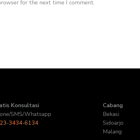
browser for the next time I comment.
atis Konsultasi
Cabang
one/SMS/Whatsapp
Bekasi
23-3434-6134
Sidoarjo
Malang