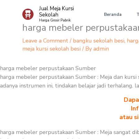
Skip
Jual Meja Kursi
to
Sekolah
Beranda
content
Harga Grosir Pabrik
harga mebeler perpustaka
Leave a Comment
/
bangku sekolah besi
,
harg
meja kursi sekolah besi
/ By
admin
harga mebeler perpustakaan Sumber
harga mebeler perpustakaan Sumber : Meja dan kursi s
adanya instrumen ini, tindakan belajar jadi terhalang
Dapa
In
atau s
harga mebeler perpustakaan Sumber : Meja sangat dib