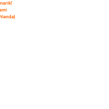
arik!
ami
 Nanda)