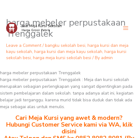
harga mebeler perpustakaan
Skip
Jual Meja Kursi Sekolah
to
Trenggalek
Harga Grosir Pabrik
content
Leave a Comment
/
bangku sekolah besi
,
harga kursi dan meja
kayu sekolah
,
harga kursi dan meja kayu sekolah
,
harga kursi
sekolah besi
,
harga meja kursi sekolah besi
/ By
admin
harga mebeler perpustakaan Trenggalek
harga mebeler perpustakaan Trenggalek : Meja dan kursi sekolah
merupakan sebagian perlengkapan yang sangat dipentingkan pada
sistem pembelajaran dalam sekolah. tanpa adanya alat ini, kegiatan
belajar jadi terganggu. karena murid tidak bisa duduk dan tidak ada
meja sebagai alas untuk menulis.
Cari Meja Kursi yang awet & modern?
Hubungi Customer Service kami via WA, klik
disini