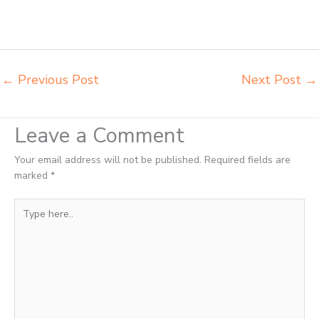
sekolah rangka besi Pariaman harga kursi dan meja sekolah dasar
Pariaman harga meja kursi belajar siswa sd smp sma Pariaman harga
mebeler perpustakaan Pariaman
←
Previous Post
Next Post
→
Leave a Comment
Your email address will not be published.
Required fields are
marked
*
Type
here..