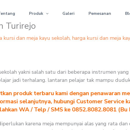
Tentang
Produk
Galeri
Pemesanan
Bl
 Turirejo
a kursi dan meja kayu sekolah
,
harga kursi dan meja ka
 sekolah yakni salah satu dari beberapa instrumen yan
elajar jadi terhalang. lantaran pelajar tak mampu dudu
tkan produk terbaru kami dengan penawaran men
formasi selanjutnya, hubungi Customer Service k
ilahkan WA / Telp / SMS ke 0852.8082.8081 (Bu
diperlukan karena meja mempunyai alas yang rata dan 