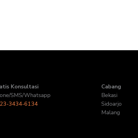
atis Konsultasi
Cabang
one/SMS/Whatsapp
Bekasi
23-3434-6134
Sidoarjo
Malang