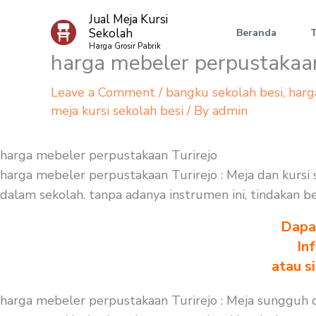
Skip
Jual Meja Kursi
to
Sekolah
Beranda
content
Harga Grosir Pabrik
harga mebeler perpustakaan
Leave a Comment
/
bangku sekolah besi
,
harg
meja kursi sekolah besi
/ By
admin
harga mebeler perpustakaan Turirejo
harga mebeler perpustakaan Turirejo : Meja dan kursi
dalam sekolah. tanpa adanya instrumen ini, tindakan b
Dapa
In
atau s
harga mebeler perpustakaan Turirejo : Meja sungguh 