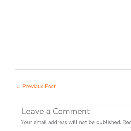
Cirebon distributor meja kursi integra insperra Cirebo
Cirebon agen meja kursi aktiv innola sorum duma Cire
belajar Depok alamat penjual bangku Depok belanja meu
kursi bangku sekolah Depok beli meja belajar besi mana
kursi anak sekolah tk Depok distributor meja siswa ra
Depok grosir meja kursi belajar besi Depok grosir me
harga bangku sekolah rangka besi Depok harga kursi 
Depok harga meja dan kursi murid sd Depok harga meub
←
Previous Post
Leave a Comment
Your email address will not be published.
Req