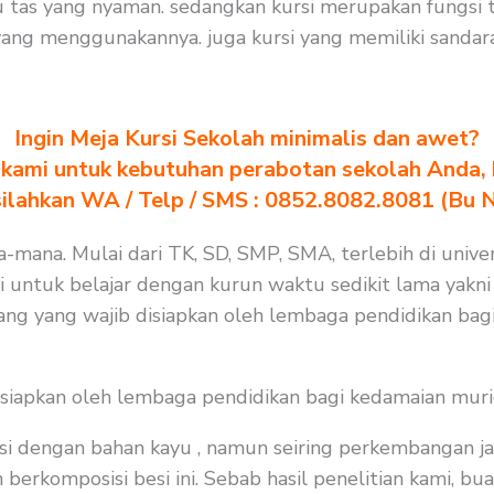
tas yang nyaman. sedangkan kursi merupakan fungsi t
ng menggunakannya. juga kursi yang memiliki sandara
Ingin Meja Kursi Sekolah minimalis dan awet?
kami untuk kebutuhan perabotan sekolah Anda, kl
silahkan WA / Telp / SMS : 0852.8082.8081 (Bu 
na-mana. Mulai dari TK, SD, SMP, SMA, terlebih di unive
i untuk belajar dengan kurun waktu sedikit lama yakni 
ang yang wajib disiapkan oleh lembaga pendidikan bag
isiapkan oleh lembaga pendidikan bagi kedamaian muri
i dengan bahan kayu , namun seiring perkembangan ja
rkomposisi besi ini. Sebab hasil penelitian kami, buat