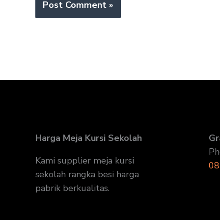
Harga Meja Kursi Sekolah
Gr
Ph
Kami supplier meja kursi
08
sekolah rangka besi harga
pabrik berkualitas.