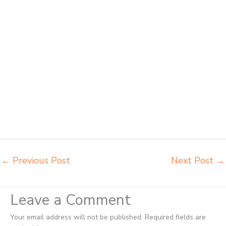
harga kursi dan meja sekolah dasar Magelang harga meja kursi
belajar siswa sd smp sma Magelang harga mebeler perpustakaan
Magelang harga meja dan kursi murid sd Magelang harga meubelair
sekolah Magelang importir kursi lipat kuliah Magelang importir meja
kursi bangku sekolah Magelang importir meja belajar Magelang
importir meja kursi bangku sekolah Magelang importir meja komputer
sekolah Magelang jual beli bangku sekolah Magelang jual beli meja
belajar anak Magelang jual meja kursi belajar kuliah sekolah
Magelang jual meja kursi sekolah besi harga grosir Magelang jual
mobiler sekolah Magelang jual meja kursi sekolah harga pabrik
Magelang jual meja belajar anak Magelang pabrik meja belajar
Magelang pabrik meja kursi laboratorium Magelang
←
Previous Post
Next Post
→
Leave a Comment
Your email address will not be published.
Required fields are