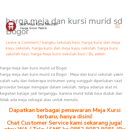
harga meja dan kursi murid sd
Skip
Jual Meja Kursi Sekolah
to
Bogor
Harga Grosir Pabrik
content
Leave a Comment
/
bangku sekolah besi
,
harga kursi dan meja
kayu sekolah
,
harga kursi dan meja kayu sekolah
,
harga kursi
sekolah besi
,
harga meja kursi sekolah besi
/ By
admin
harga meja dan kursi murid sd Bogor
harga meja dan kursi murid sd Bogor : Meja dan kursi sekolah yakni
salah satu dari beberapa instrumen yang sungguh diperlukan saat
prosedur belajar mengajar dalam sekolah. tanpa adanya alat ini,
kegiatan belajar jadi terganggu. karena murid tidak bisa duduk dan
tidak ada meja sebagai alas untuk menulis.
Dapatkan berbagai penawaran Meja Kursi
terbaru, hanya disini!
Chat Customer Service kami sekarang juga!