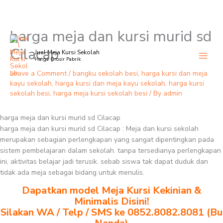
harga meja dan kursi murid sd
Skip
to
Cilacap
Jual Meja Kursi Sekolah
content
Harga Grosir Pabrik
Leave a Comment
/
bangku sekolah besi
,
harga kursi dan meja
kayu sekolah
,
harga kursi dan meja kayu sekolah
,
harga kursi
sekolah besi
,
harga meja kursi sekolah besi
/ By
admin
harga meja dan kursi murid sd Cilacap
harga meja dan kursi murid sd Cilacap : Meja dan kursi sekolah
merupakan sebagian perlengkapan yang sangat dipentingkan pada
sistem pembelajaran dalam sekolah. tanpa tersedianya perlengkapan
ini, aktivitas belajar jadi terusik. sebab siswa tak dapat duduk dan
tidak ada meja sebagai bidang untuk menulis.
Dapatkan model Meja Kursi Kekinian &
Minimalis Disini!
Silakan WA / Telp / SMS ke 0852.8082.8081 (Bu