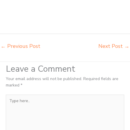
distributor meja siswa rangka besi Kupang distributor meja komputer
sekolah Kupang grosir kursi sekolah Kupang grosir meja belajar
Kupang grosir meja kursi belajar besi Kupang grosir meja kursi sekolah
modern Kupang grosir meja komputer sekolah Kupang harga meja
kursi bangku sekolah Kupang
←
Previous Post
Next Post
→
Leave a Comment
Your email address will not be published.
Required fields are
marked
*
Type
here..