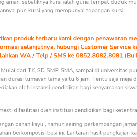
g aman. sebaliknya kursi ialah guna tempat duduk mur
nnya. pun kursi yang mempunyai topangan kursi.
tkan produk terbaru kami dengan penawaran men
formasi selanjutnya, hubungi Customer Service k
ilahkan WA / Telp / SMS ke 0852.8082.8081 (Bu
. Mulai dari TK, SD, SMP, SMA, sampai di universitas p
gan durasi lumayan lama yaitu 6 jam. Tentu saja meja 
diakan oleh instansi pendidikan bagi kenyamanan siswa
i difasilitasi oleh institusi pendidikan bagi ketentra
 dengan bahan kayu , namun seiring perkembangan jaman
n berkomposisi besi ini. Lantaran hasil pengkajian kam