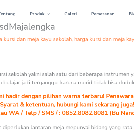
Tentang
Produk
Galeri
Pemesanan
Bl
 sdMajalengka
a kursi dan meja kayu sekolah
,
harga kursi dan meja ka
rsi sekolah yakni salah satu dari beberapa instrumen 
n belajar jadi terganggu. karena murid tidak bisa dudu
i hadir dengan pilihan warna terbaru! Penawara
Syarat & ketentuan, hubungi kami sekarang juga
au WA / Telp / SMS / : 0852.8082.8081 (Bu Nan
t diperlukan lantaran meja mepunyai bidang yang rata