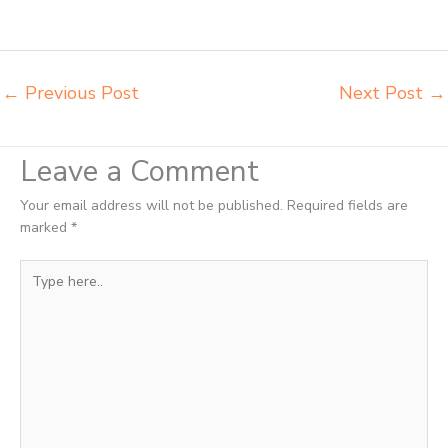
Serang tempat jual meja belajar Serang tempat pembuatan mebel
bangku sekolah Serang toko jual kursi sekolah Serang
←
Previous Post
Next Post
→
Leave a Comment
Your email address will not be published.
Required fields are
marked
*
Type
here..