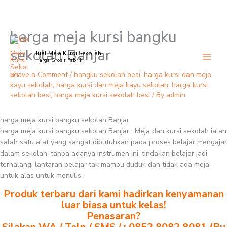
harga meja kursi bangku
Skip
to
sekolah Banjar
Jual Meja Kursi Sekolah
content
Harga Grosir Pabrik
Leave a Comment
/
bangku sekolah besi
,
harga kursi dan meja
kayu sekolah
,
harga kursi dan meja kayu sekolah
,
harga kursi
sekolah besi
,
harga meja kursi sekolah besi
/ By
admin
harga meja kursi bangku sekolah Banjar
harga meja kursi bangku sekolah Banjar : Meja dan kursi sekolah ialah
salah satu alat yang sangat dibutuhkan pada proses belajar mengajar
dalam sekolah. tanpa adanya instrumen ini, tindakan belajar jadi
terhalang. lantaran pelajar tak mampu duduk dan tidak ada meja
untuk alas untuk menulis.
Produk terbaru dari kami hadirkan kenyamanan
luar biasa untuk kelas!
Penasaran?