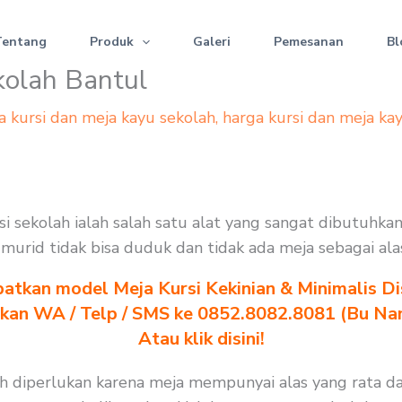
Tentang
Produk
Galeri
Pemesanan
Bl
kolah Bantul
a kursi dan meja kayu sekolah
,
harga kursi dan meja ka
si sekolah ialah salah satu alat yang sangat dibutuhka
na murid tidak bisa duduk dan tidak ada meja sebagai al
atkan model Meja Kursi Kekinian & Minimalis Dis
akan WA / Telp / SMS ke 0852.8082.8081 (Bu Na
Atau klik disini!
h diperlukan karena meja mempunyai alas yang rata da