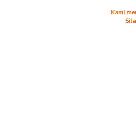
Kami men
Sil