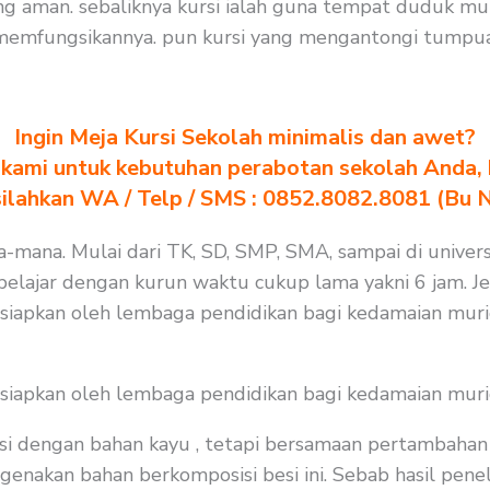
ng aman. sebaliknya kursi ialah guna tempat duduk mu
memfungsikannya. pun kursi yang mengantongi tumpuan
Ingin Meja Kursi Sekolah minimalis dan awet?
kami untuk kebutuhan perabotan sekolah Anda, kl
silahkan WA / Telp / SMS : 0852.8082.8081 (Bu 
na-mana. Mulai dari TK, SD, SMP, SMA, sampai di univers
lajar dengan kurun waktu cukup lama yakni 6 jam. Jela
isiapkan oleh lembaga pendidikan bagi kedamaian muri
isiapkan oleh lembaga pendidikan bagi kedamaian muri
i dengan bahan kayu , tetapi bersamaan pertambahan j
enakan bahan berkomposisi besi ini. Sebab hasil peneli