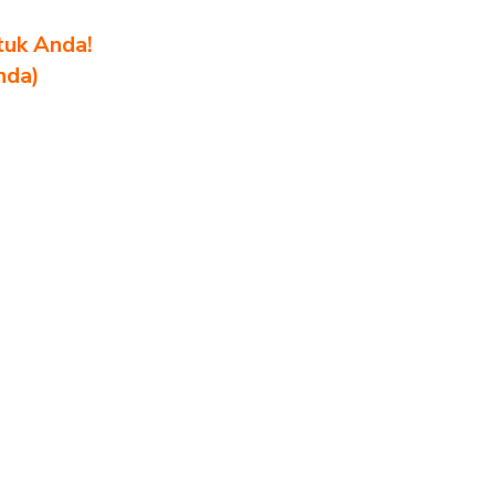
tuk Anda!
nda)