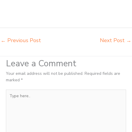
bangku dan meja sd besi Sorong produsen kursi lipat kuliah Sorong
produsen meja kursi bangku sekolah Sorong produsen meja kursi
sekolah modern Sorong pusat penjualan meja belajar anak Sorong
supplier kursi lipat kuliah Sorong
←
Previous Post
Next Post
→
Leave a Comment
Your email address will not be published.
Required fields are
marked
*
Type
here..