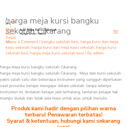
harga meja kursi bangku
Skip
to
sekolah Cikarang
Jual Meja Kursi Sekolah
content
Harga Grosir Pabrik
Leave a Comment
/
bangku sekolah besi
,
harga kursi dan meja
kayu sekolah
,
harga kursi dan meja kayu sekolah
,
harga kursi
sekolah besi
,
harga meja kursi sekolah besi
/ By
admin
harga meja kursi bangku sekolah Cikarang
harga meja kursi bangku sekolah Cikarang : Meja dan kursi sekolah
yakni salah satu dari beberapa instrumen yang sungguh diperlukan
saat prosedur belajar mengajar dalam sekolah. tanpa adanya
instrumen ini, tindakan belajar jadi terhalang. lantaran pelajar tak
mampu duduk dan tidak ada meja untuk alas untuk menulis.
Produk kami hadir dengan pilihan warna
terbaru! Penawaran terbatas!
Syarat & ketentuan, hubungi kami sekarang