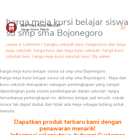
harga meja kursi belajar siswa
Skip
Jual Meja Kursi Sekolah
to
sd smp sma Bojonegoro
Harga Grosir Pabrik
content
Leave a Comment
/
bangku sekolah besi
,
harga kursi dan meja
kayu sekolah
,
harga kursi dan meja kayu sekolah
,
harga kursi
sekolah besi
,
harga meja kursi sekolah besi
/ By
admin
harga meja kursi belajar siswa sd smp sma Bojonegoro
harga meja kursi belajar siswa sd smp sma Bojonegoro : Meja dan
kursi sekolah merupakan sebagian perlengkapan yang sangat
dipentingkan pada sistem pembelajaran dalam sekolah. tanpa
tersedianya perlengkapan ini, aktivitas belajar jadi terusik. sebab
siswa tak dapat duduk dan tidak ada meja sebagai bidang untuk
menulis.
Dapatkan produk terbaru kami dengan
penawaran menarik!