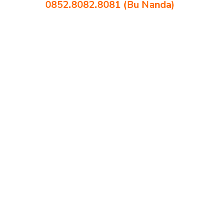
0852.8082.8081 (Bu Nanda)
harga bangku sekolah rangka besi Kupang harga kursi dan meja
sekolah dasar Kupang harga meja kursi belajar siswa sd smp sma
Kupang harga mebeler perpustakaan Kupang harga meja dan kursi
murid sd Kupang harga meubelair sekolah Kupang importir kursi lipat