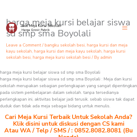
harga meja kursi belajar siswa
Skip
Jual Meja Kursi Sekolah
to
sd smp sma Boyolali
Harga Grosir Pabrik
content
Leave a Comment
/
bangku sekolah besi
,
harga kursi dan meja
kayu sekolah
,
harga kursi dan meja kayu sekolah
,
harga kursi
sekolah besi
,
harga meja kursi sekolah besi
/ By
admin
harga meja kursi belajar siswa sd smp sma Boyolali
harga meja kursi belajar siswa sd smp sma Boyolali : Meja dan kursi
sekolah merupakan sebagian perlengkapan yang sangat dipentingkan
pada sistem pembelajaran dalam sekolah. tanpa tersedianya
perlengkapan ini, aktivitas belajar jadi terusik. sebab siswa tak dapat
duduk dan tidak ada meja sebagai bidang untuk menulis.
Cari Meja Kursi Terbaik Untuk Sekolah Anda?
Klik disini untuk diskusi dengan CS kami
Atau WA / Telp / SMS / : 0852.8082.8081 (Bu