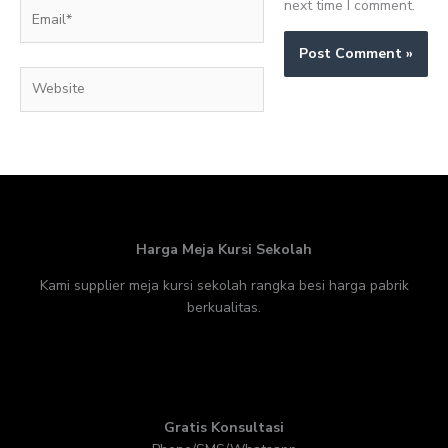
next time I comment.
Email*
Website
Harga Meja Kursi Sekolah
Kami supplier meja kursi sekolah rangka besi harga pabrik
berkualitas.
Gratis Konsultasi