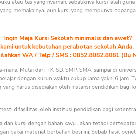
ku atau tas yang nyaman. sebaliknya kursi ialah gun
 yang memakainya. pun kursi yang mempunyai topangan
Ingin Meja Kursi Sekolah minimalis dan awet?
kami untuk kebutuhan perabotan sekolah Anda, kl
silahkan WA / Telp / SMS : 0852.8082.8081 (Bu 
na-mana. Mulai dari TK, SD, SMP, SMA, sampai di univers
elajar dengan kurun waktu cukup lama yakni 6 jam. Te
 yang harus disediakan oleh instansi pendidikan bagi 
i difasilitasi oleh institusi pendidikan bagi ketentra
a dan kursi dengan bahan kayu , akan tetapi bertepat
an pakai material berbahan besi ini. Sebab hasil peneli