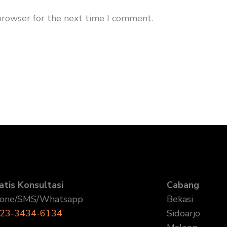
browser for the next time I comment.
atis Konsultasi
Cabang
one/SMS/Whatsapp
Bekasi
23-3434-6134
Sidoarjo