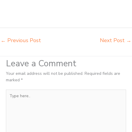
meja kursi pudac vivente integra insperra Medan agen meja kursi
bangku sekolah Padang Sidempuan agen meja belajar Padang
Sidempuan alamat penjual bangku Padang Sidempuan belanja
meubelair Padang Sidempuan
←
Previous Post
Next Post
→
Leave a Comment
Your email address will not be published.
Required fields are
marked
*
Type
here..