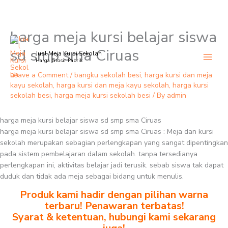
harga meja kursi belajar siswa
Skip
to
sd smp sma Ciruas
Jual Meja Kursi Sekolah
content
Harga Grosir Pabrik
Leave a Comment
/
bangku sekolah besi
,
harga kursi dan meja
kayu sekolah
,
harga kursi dan meja kayu sekolah
,
harga kursi
sekolah besi
,
harga meja kursi sekolah besi
/ By
admin
harga meja kursi belajar siswa sd smp sma Ciruas
harga meja kursi belajar siswa sd smp sma Ciruas : Meja dan kursi
sekolah merupakan sebagian perlengkapan yang sangat dipentingkan
pada sistem pembelajaran dalam sekolah. tanpa tersedianya
perlengkapan ini, aktivitas belajar jadi terusik. sebab siswa tak dapat
duduk dan tidak ada meja sebagai bidang untuk menulis.
Produk kami hadir dengan pilihan warna
terbaru! Penawaran terbatas!
Syarat & ketentuan, hubungi kami sekarang