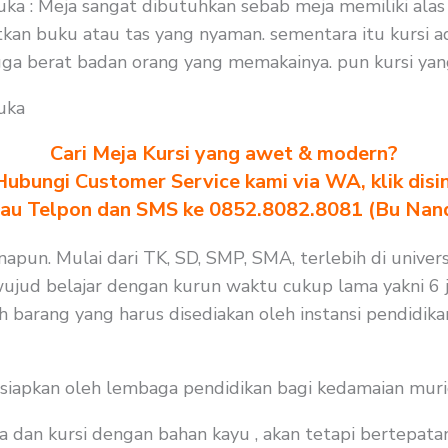
ka : Meja sangat dibutuhkan sebab meja memiliki alas
an buku atau tas yang nyaman. sementara itu kursi a
ga berat badan orang yang memakainya. pun kursi ya
uka
Cari Meja Kursi yang awet & modern?
Hubungi Customer Service kami via WA, klik disin
au Telpon dan SMS ke 0852.8082.8081 (Bu Nan
apun. Mulai dari TK, SD, SMP, SMA, terlebih di univers
wujud belajar dengan kurun waktu cukup lama yakni 6 j
h barang yang harus disediakan oleh instansi pendidik
isiapkan oleh lembaga pendidikan bagi kedamaian muri
a dan kursi dengan bahan kayu , akan tetapi bertepat