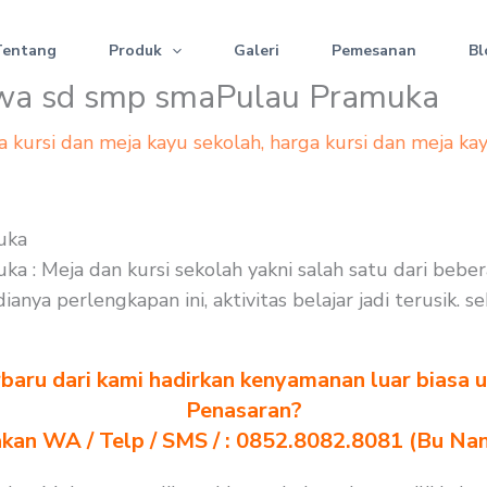
Tentang
Produk
Galeri
Pemesanan
Bl
iswa sd smp smaPulau Pramuka
a kursi dan meja kayu sekolah
,
harga kursi dan meja ka
uka
ka : Meja dan kursi sekolah yakni salah satu dari beb
anya perlengkapan ini, aktivitas belajar jadi terusik.
baru dari kami hadirkan kenyamanan luar biasa u
Penasaran?
akan WA / Telp / SMS / : 0852.8082.8081 (Bu Na