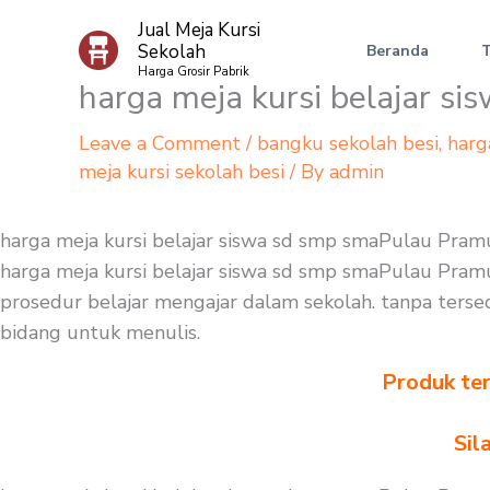
Skip
Jual Meja Kursi
to
Sekolah
Beranda
content
Harga Grosir Pabrik
harga meja kursi belajar s
Leave a Comment
/
bangku sekolah besi
,
harg
meja kursi sekolah besi
/ By
admin
harga meja kursi belajar siswa sd smp smaPulau Pram
harga meja kursi belajar siswa sd smp smaPulau Pramu
prosedur belajar mengajar dalam sekolah. tanpa tersedi
bidang untuk menulis.
Produk ter
Sil