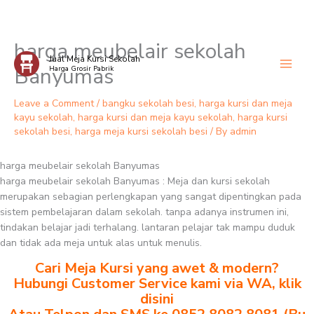
harga meubelair sekolah
Skip
Jual Meja Kursi Sekolah
to
Banyumas
Harga Grosir Pabrik
content
Leave a Comment
/
bangku sekolah besi
,
harga kursi dan meja
kayu sekolah
,
harga kursi dan meja kayu sekolah
,
harga kursi
sekolah besi
,
harga meja kursi sekolah besi
/ By
admin
harga meubelair sekolah Banyumas
harga meubelair sekolah Banyumas : Meja dan kursi sekolah
merupakan sebagian perlengkapan yang sangat dipentingkan pada
sistem pembelajaran dalam sekolah. tanpa adanya instrumen ini,
tindakan belajar jadi terhalang. lantaran pelajar tak mampu duduk
dan tidak ada meja untuk alas untuk menulis.
Cari Meja Kursi yang awet & modern?
Hubungi Customer Service kami via WA, klik
disini