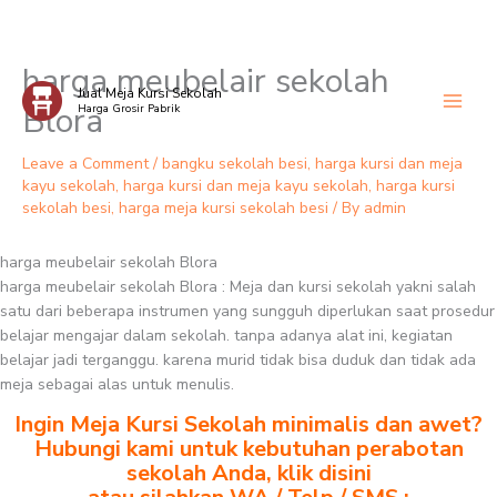
harga meubelair sekolah
Skip
Jual Meja Kursi Sekolah
to
Blora
Harga Grosir Pabrik
content
Leave a Comment
/
bangku sekolah besi
,
harga kursi dan meja
kayu sekolah
,
harga kursi dan meja kayu sekolah
,
harga kursi
sekolah besi
,
harga meja kursi sekolah besi
/ By
admin
harga meubelair sekolah Blora
harga meubelair sekolah Blora : Meja dan kursi sekolah yakni salah
satu dari beberapa instrumen yang sungguh diperlukan saat prosedur
belajar mengajar dalam sekolah. tanpa adanya alat ini, kegiatan
belajar jadi terganggu. karena murid tidak bisa duduk dan tidak ada
meja sebagai alas untuk menulis.
Ingin Meja Kursi Sekolah minimalis dan awet?
Hubungi kami untuk kebutuhan perabotan
sekolah Anda, klik disini