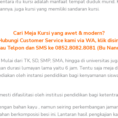
tara itu kursi adalah manfaat tempat duduk murid. K
ya. juga kursi yang memiliki sandaran kursi.
Cari Meja Kursi yang awet & modern?
Hubungi Customer Service kami via WA, klik disin
au Telpon dan SMS ke 0852.8082.8081 (Bu Nan
. Mulai dari TK, SD, SMP, SMA, hingga di universitas j
gan durasi lumayan lama yaitu 6 jam. Tentu saja meja 
diakan oleh instansi pendidikan bagi kenyamanan siswa
i difasilitasi oleh institusi pendidikan bagi ketentra
 dengan bahan kayu , namun seiring perkembangan jaman
n berkomposisi besi ini. Lantaran hasil pengkajian kam