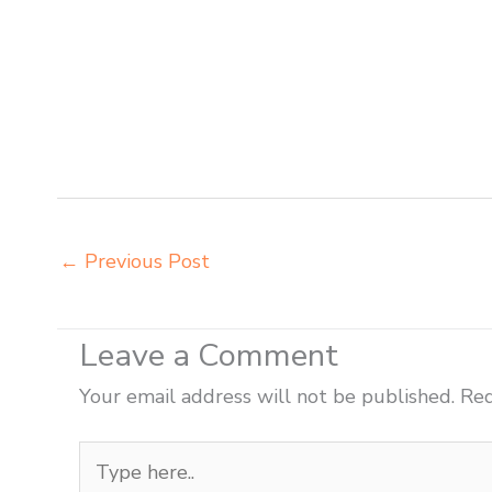
mobiler sekolah Sibolga jual meja kursi sekolah harga 
Sibolga pabrik meja kursi sekolah besi Sibolga pabrik 
produsen meja kursi bangku sekolah Sibolga produsen m
Sibolga supplier meja kursi sekolah Sibolga tempat j
toko kursi lipat kuliah Sibolga toko meja kursi bangku 
informa napolly Sibolga grosir meja kursi ace ikea fut
←
Previous Post
Leave a Comment
Your email address will not be published.
Req
Type
here..