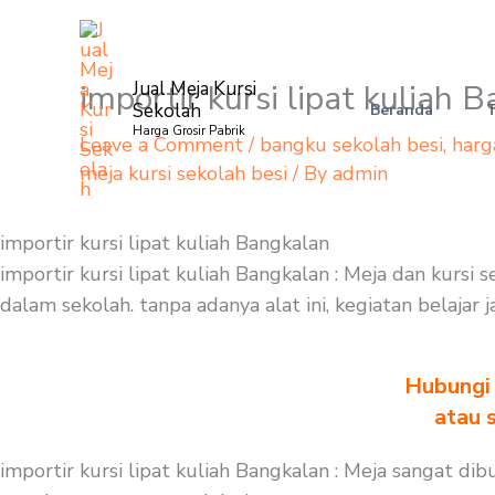
Skip
to
content
importir kursi lipat kuliah 
Jual Meja Kursi
Sekolah
Beranda
Harga Grosir Pabrik
Leave a Comment
/
bangku sekolah besi
,
harg
meja kursi sekolah besi
/ By
admin
importir kursi lipat kuliah Bangkalan
importir kursi lipat kuliah Bangkalan : Meja dan kurs
dalam sekolah. tanpa adanya alat ini, kegiatan belajar
Hubungi 
atau 
importir kursi lipat kuliah Bangkalan : Meja sangat di