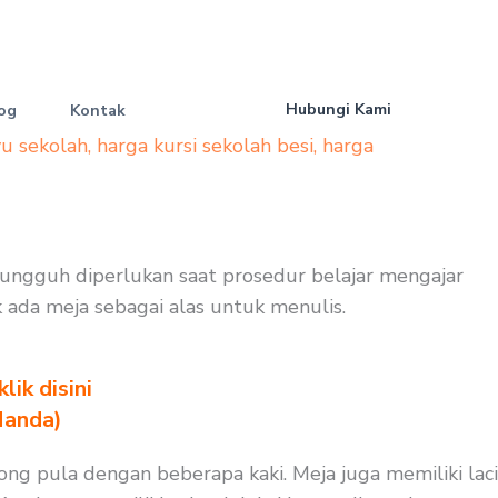
Hubungi Kami
og
Kontak
yu sekolah
,
harga kursi sekolah besi
,
harga
g sungguh diperlukan saat prosedur belajar mengajar
k ada meja sebagai alas untuk menulis.
ik disini
Nanda)
ong pula dengan beberapa kaki. Meja juga memiliki laci