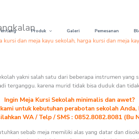
Bangkalan
Tentang
Produk
Galeri
Pemesanan
Bl
a kursi dan meja kayu sekolah
,
harga kursi dan meja ka
i sekolah yakni salah satu dari beberapa instrumen yan
 jadi terganggu. karena murid tidak bisa duduk dan tida
Ingin Meja Kursi Sekolah minimalis dan awet?
kami untuk kebutuhan perabotan sekolah Anda, kl
silahkan WA / Telp / SMS : 0852.8082.8081 (Bu 
butuhkan sebab meja memiliki alas yang datar dan disok