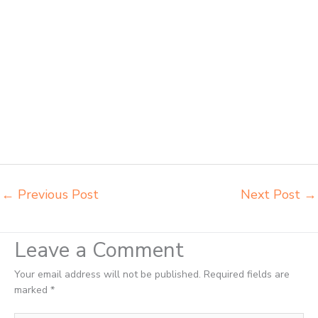
belajar Depok distributor meja kursi anak sekolah tk Depok distributor
meja siswa rangka besi Depok distributor meja komputer sekolah
Depok grosir kursi sekolah Depok grosir meja belajar Depok grosir
meja kursi belajar besi Depok grosir meja kursi sekolah modern Depok
grosir meja komputer sekolah Depok harga meja kursi bangku sekolah
Depok harga bangku sekolah rangka besi Depok harga kursi dan meja
sekolah dasar Depok harga meja kursi belajar siswa sd smp sma
Depok harga mebeler perpustakaan Depok harga meja dan kursi
murid sd Depok harga meubelair sekolah Depok importir kursi lipat
kuliah Depok importir meja kursi bangku sekolah Depok
←
Previous Post
Next Post
→
Leave a Comment
Your email address will not be published.
Required fields are
marked
*