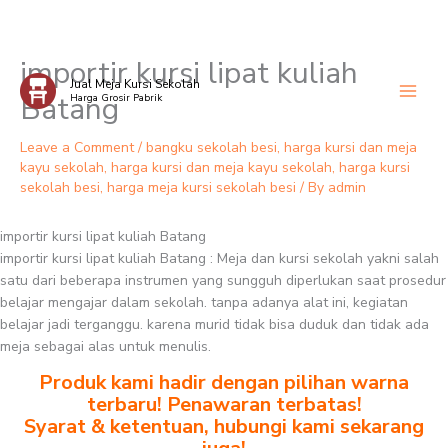
importir kursi lipat kuliah
Skip
Jual Meja Kursi Sekolah
to
Batang
Harga Grosir Pabrik
content
Leave a Comment
/
bangku sekolah besi
,
harga kursi dan meja
kayu sekolah
,
harga kursi dan meja kayu sekolah
,
harga kursi
sekolah besi
,
harga meja kursi sekolah besi
/ By
admin
importir kursi lipat kuliah Batang
importir kursi lipat kuliah Batang : Meja dan kursi sekolah yakni salah
satu dari beberapa instrumen yang sungguh diperlukan saat prosedur
belajar mengajar dalam sekolah. tanpa adanya alat ini, kegiatan
belajar jadi terganggu. karena murid tidak bisa duduk dan tidak ada
meja sebagai alas untuk menulis.
Produk kami hadir dengan pilihan warna
terbaru! Penawaran terbatas!
Syarat & ketentuan, hubungi kami sekarang