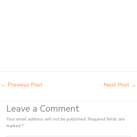
beli kursi kuliah Metro beli kursi lipat kuliah Metro beli meja kursi
bangku sekolah Metro beli meja belajar besi mana Metro distributor
kursi setenlis meja kursi kuliah Metro distributor meja belajar Metro
distributor meja kursi anak sekolah tk Metro distributor meja siswa
rangka besi Metro distributor meja komputer sekolah Metro grosir
kursi sekolah Metro grosir meja belajar Metro grosir meja kursi belajar
besi Metro grosir meja kursi sekolah modern Metro grosir meja
komputer sekolah Metro harga meja kursi bangku sekolah Metro
harga bangku sekolah rangka besi Metro harga kursi dan meja
sekolah dasar Metro harga meja kursi belajar siswa sd smp sma
Metro harga mebeler perpustakaan Metro
←
Previous Post
Next Post
→
Leave a Comment
Your email address will not be published.
Required fields are
marked
*