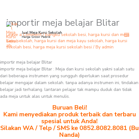
importir meja belajar Blitar
Skip
to
Jual Meja Kursi Sekolah
content
Leave a Comment
/
bangku sekolah besi
,
harga kursi dan meja
Harga Grosir Pabrik
kayu sekolah
,
harga kursi dan meja kayu sekolah
,
harga kursi
sekolah besi
,
harga meja kursi sekolah besi
/ By
admin
importir meja belajar Blitar
importir meja belajar Blitar : Meja dan kursi sekolah yakni salah satu
dari beberapa instrumen yang sungguh diperlukan saat prosedur
belajar mengajar dalam sekolah. tanpa adanya instrumen ini, tindakan
belajar jadi terhalang. lantaran pelajar tak mampu duduk dan tidak
ada meja untuk alas untuk menulis.
Buruan Beli!
Kami menyediakan produk terbaik dan terbaru
spesial untuk Anda!
Silakan WA / Telp / SMS ke 0852.8082.8081 (Bu
Nanda)