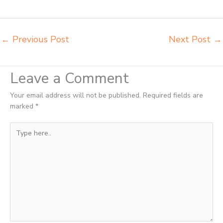
Sidempuan alamat penjual bangku Padang Sidempuan belanja
meubelair Padang Sidempuan
←
Previous Post
Next Post
→
Leave a Comment
Your email address will not be published.
Required fields are
marked
*
Type
here..