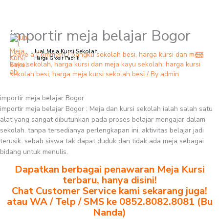
importir meja belajar Bogor
Skip
to
Jual Meja Kursi Sekolah
content
Leave a Comment
/
bangku sekolah besi
,
harga kursi dan meja
Harga Grosir Pabrik
kayu sekolah
,
harga kursi dan meja kayu sekolah
,
harga kursi
sekolah besi
,
harga meja kursi sekolah besi
/ By
admin
importir meja belajar Bogor
importir meja belajar Bogor : Meja dan kursi sekolah ialah salah satu
alat yang sangat dibutuhkan pada proses belajar mengajar dalam
sekolah. tanpa tersedianya perlengkapan ini, aktivitas belajar jadi
terusik. sebab siswa tak dapat duduk dan tidak ada meja sebagai
bidang untuk menulis.
Dapatkan berbagai penawaran Meja Kursi
terbaru, hanya disini!
Chat Customer Service kami sekarang juga!
atau WA / Telp / SMS ke 0852.8082.8081 (Bu
Nanda)