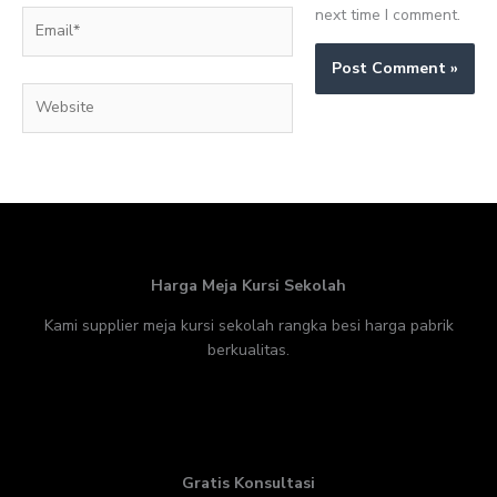
next time I comment.
Email*
Website
Harga Meja Kursi Sekolah
Kami supplier meja kursi sekolah rangka besi harga pabrik
berkualitas.
Gratis Konsultasi