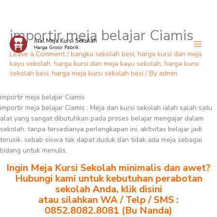
importir meja belajar Ciamis
Skip
Jual Meja Kursi Sekolah
to
Harga Grosir Pabrik
content
Leave a Comment
/
bangku sekolah besi
,
harga kursi dan meja
kayu sekolah
,
harga kursi dan meja kayu sekolah
,
harga kursi
sekolah besi
,
harga meja kursi sekolah besi
/ By
admin
importir meja belajar Ciamis
importir meja belajar Ciamis : Meja dan kursi sekolah ialah salah satu
alat yang sangat dibutuhkan pada proses belajar mengajar dalam
sekolah. tanpa tersedianya perlengkapan ini, aktivitas belajar jadi
terusik. sebab siswa tak dapat duduk dan tidak ada meja sebagai
bidang untuk menulis.
Ingin Meja Kursi Sekolah minimalis dan awet?
Hubungi kami untuk kebutuhan perabotan
sekolah Anda, klik disini
atau silahkan WA / Telp / SMS :
0852.8082.8081 (Bu Nanda)