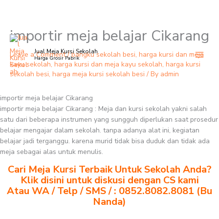
importir meja belajar Cikarang
Skip
to
Jual Meja Kursi Sekolah
content
Leave a Comment
/
bangku sekolah besi
,
harga kursi dan meja
Harga Grosir Pabrik
kayu sekolah
,
harga kursi dan meja kayu sekolah
,
harga kursi
sekolah besi
,
harga meja kursi sekolah besi
/ By
admin
importir meja belajar Cikarang
importir meja belajar Cikarang : Meja dan kursi sekolah yakni salah
satu dari beberapa instrumen yang sungguh diperlukan saat prosedur
belajar mengajar dalam sekolah. tanpa adanya alat ini, kegiatan
belajar jadi terganggu. karena murid tidak bisa duduk dan tidak ada
meja sebagai alas untuk menulis.
Cari Meja Kursi Terbaik Untuk Sekolah Anda?
Klik disini untuk diskusi dengan CS kami
Atau WA / Telp / SMS / : 0852.8082.8081 (Bu
Nanda)