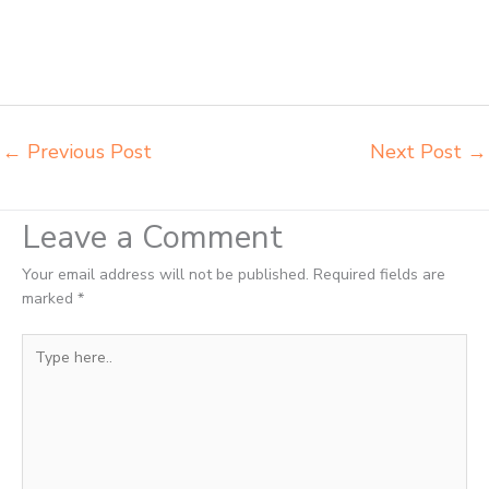
agen meja kursi informa napolly Yogyakarta agen meja kursi ace ikea
futura Yogyakarta agen meja kursi aktiv innola sorum duma
Yogyakarta agen meja kursi pudac vivente integra insperra
Yogyakarta
←
Previous Post
Next Post
→
Leave a Comment
Your email address will not be published.
Required fields are
marked
*
Type
here..