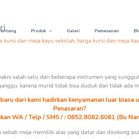
ri
Tentang
Produk
Galeri
Pemesanan
Bl
a kursi dan meja kayu sekolah
,
harga kursi dan meja ka
h yakni salah satu dari beberapa instrumen yang sungg
terganggu. karena murid tidak bisa duduk dan tidak ada 
baru dari kami hadirkan kenyamanan luar biasa u
Penasaran?
akan WA / Telp / SMS / : 0852.8082.8081 (Bu Na
an sebab meja memiliki alas yang datar dan disokong p