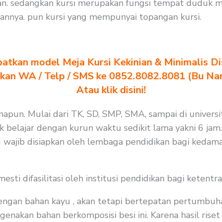
. sedangkan kursi merupakan fungsi tempat duduk mur
nnya. pun kursi yang mempunyai topangan kursi.
atkan model Meja Kursi Kekinian & Minimalis Dis
akan WA / Telp / SMS ke 0852.8082.8081 (Bu Na
Atau klik disini!
apun. Mulai dari TK, SD, SMP, SMA, sampai di universit
 belajar dengan kurun waktu sedikit lama yakni 6 jam. 
 wajib disiapkan oleh lembaga pendidikan bagi kedama
i difasilitasi oleh institusi pendidikan bagi ketentra
 dengan bahan kayu , akan tetapi bertepatan pertumbuh
nakan bahan berkomposisi besi ini. Karena hasil riset 