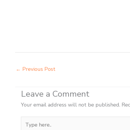
ikea futura Samarinda distributor meja kursi aktiv in
kursi integra insperra Samarinda agen kursi lipat chi
meja kursi aktiv innola sorum duma Samarinda agen me
belajar Tarakan alamat penjual bangku Tarakan belanja 
beli meja kursi bangku sekolah Tarakan beli meja belaj
distributor meja kursi anak sekolah tk Tarakan
←
Previous Post
Leave a Comment
Your email address will not be published.
Req
Type
here..