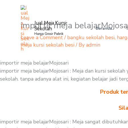
Skip
to
content
importir meja belajarMojosa
Jual Meja Kursi
Sekolah
Beranda
Harga Grosir Pabrik
Leave a Comment
/
bangku sekolah besi
,
harg
meja kursi sekolah besi
/ By
admin
importir meja belajarMojosari
importir meja belajarMojosari : Meja dan kursi sekola
sekolah. tanpa adanya alat ini, kegiatan belajar jadi 
Produk ter
Sil
importir meja belajarMojosari : Meja sangat dibutuhk